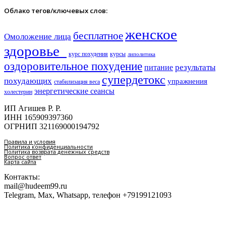
Облако тегов/ключевых слов:
женское
бесплатное
Омоложение лица
здоровье​
курс похудения
курсы
липолитика
оздоровительное похудение
результаты
питание
супердетокс
похудающих
упражнения
стабилизация веса
энергетические сеансы
холестерин
ИП Агишев Р. Р.
ИНН 165909397360
ОГРНИП 321169000194792
Правила и условия
Политика конфиденциальности
Политика возврата денежных средств
Вопрос ответ
Карта сайта
Контакты:
mail@hudeem99.ru
Telegram, Max, Whatsapp, телефон +79199121093