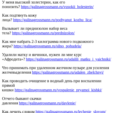
У меня высокий холестерин, как его
понизить?
https://galinagrossmann.ru/vusokii_holesterin/
Как подтянуть кожу
лица?
https://galinagrossmann.ru/podtyanut_kozhu_lica/
Вызывает ли преднизолон набор веса
тела?
https://galinagrossmann.ru/prednizolon/
Как мне набрать 2-3 килограмма нового подкожного
жира?
https://galinagrossmann.ru/silno_pohudela/
Удалили матку и яичники, нужен ли мне курс
«Афродита»?
https://galinagrossmann.ru/udalili_matku_i_yaichniki/
Что принимать при удаленном желчном пузыре для усиления
желчевыделения
https://galinagrossmann.ru/udalen_zhelchnyi/
Как проводить очищение в водный день при воспалении
прямой
кишки
https://galinagrossmann.ru/vospalenie_pryamoi_kishki/
Отчего бывают скачки
давления
https://galinagrossmann.ru/davlenie/
Как лечить словом
https://galinagrossmann.ru/lechenie_slovom/