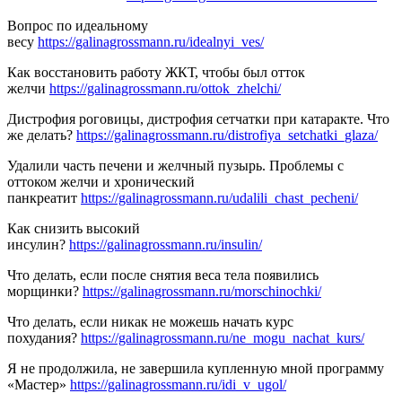
Вопрос по идеальному
весу
https://galinagrossmann.ru/idealnyi_ves/
Как восстановить работу ЖКТ, чтобы был отток
желчи
https://galinagrossmann.ru/ottok_zhelchi/
Дистрофия роговицы, дистрофия сетчатки при катаракте. Что
же делать?
https://galinagrossmann.ru/distrofiya_setchatki_glaza/
Удалили часть печени и желчный пузырь. Проблемы с
оттоком желчи и хронический
панкреатит
https://galinagrossmann.ru/udalili_chast_pecheni/
Как снизить высокий
инсулин?
https://galinagrossmann.ru/insulin/
Что делать, если после снятия веса тела появились
морщинки?
https://galinagrossmann.ru/morschinochki/
Что делать, если никак не можешь начать курс
похудания?
https://galinagrossmann.ru/ne_mogu_nachat_kurs/
Я не продолжила, не завершила купленную мной программу
«Мастер»
https://galinagrossmann.ru/idi_v_ugol/