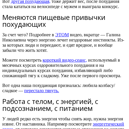
Вот
другая похудающая,
тоже держит вес, после похудания
стала кататься на велосипеде с мужем и выиграла конкурс.
Меняются пищевые привычки
похудающих
За счет чего? Подробнее в
ЭТОМ
видео, вкратце — Галина
Николаевна через энергию лечит нездоровые инстинкты. Из-
за которых люди и переедают, и едят вредное, и вообще
забыли что жить хотят.
Можете посмотреть
короткий видео-сеанс,
используемый в
месячных курсах оздоровительного похудания и на
индивидуальных курсах похудания, избавляющий либо
снижающий тягу к сладкому. Уже после первого просмотра.
Вот одна наша похудающая призналась: любила колбасу/
сладкое —
перестало тянуть.
Работа с телом, с энергией, с
подсознанием, с питанием
У людей редко есть энергия чтобы снять жир, нужна энергия
извне. От наставника. Например посмотрите
энергетический