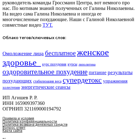
руководитель команды Гроссманн Центра, вот немного про
нас. По мотивам знаний полученных от Галины Николаевны.
На видео сама Галина Николаевна и иногда ее
многочисленные похудающие.
Наши с Галиной Николаевной
совместные видео
ТУТ.
Облако тегов/ключевых слов:
женское
бесплатное
Омоложение лица
здоровье​
курс похудения
курсы
липолитика
оздоровительное похудение
результаты
питание
супердетокс
похудающих
упражнения
стабилизация веса
энергетические сеансы
холестерин
ИП Агишев Р. Р.
ИНН 165909397360
ОГРНИП 321169000194792
Правила и условия
Политика конфиденциальности
Политика возврата денежных средств
Вопрос ответ
Карта сайта