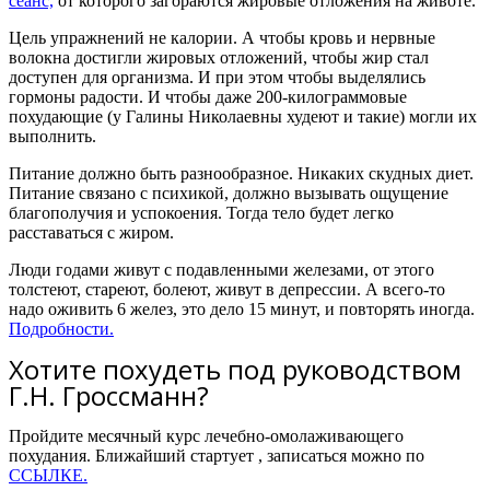
сеанс,
от которого загораются жировые отложения на животе.
Цель упражнений не калории. А чтобы кровь и нер
вные
волокна достигли
жировы
х отложений, чтобы жир стал
доступен для организма.
И при этом чтобы выделялись
гормоны радости. И чтобы даже 200-килограммовые
похудающие (у Галины Николаевны худеют и такие) могли их
выполнить.
Питание должно быть разнообразное. Никаких скудных диет.
Питание связано с психикой, должно вызывать ощущение
благополучия и успокоения. Тогда тело будет легко
расставаться с жиром.
Люди годами живут с подавленными железами, от этого
толстеют, стареют, болеют, живут в депрессии. А всего-то
надо оживить 6 желез, это дело 15 минут, и повторять иногда.
Подробности.
Хотите похудеть под руководством
Г.Н. Гроссманн?
Пройдите месячный курс лечебно-омолаживающего
похудания. Ближайший стартует
, записаться можно по
ССЫЛКЕ.