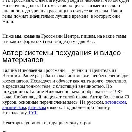
Г.Н. Гроссманн. Сначала нужно убедить человека, что он будет
жить очень долго. Потом я ставлю цель — изменить свою
внешность до уровня красавицы в статусе королевы. Наши
гены помнят значительно лучшие времена, в которых они
жили.
Ниже мы, команда Гроссманн Центра, пишем, на какие темы
и в каких форматах (текст/видео) тут для Вас.
Автор системы похудания и видео-
материалов
Галина Николаевна Гроссманн — ученый и целитель из
Эстонии. Ранее разрабатывала системы жизнеобеспечения для
космонавтов. Исследует и обучает как жить долго, счастливо,
в красивом тонком теле, с блестящей внешностью. По
похуданию к Галине Николаевне начали обращаться с 1987
года. Любит людей, исцеляет силой слова. Автор более чем 70
курсов, основные перечислены здесь. На русском,
эстонском
,
английском
,
финском
языках. Подробнее про Галину
Николаевну
ТУТ.
Некоторые установки, идущие между строк.