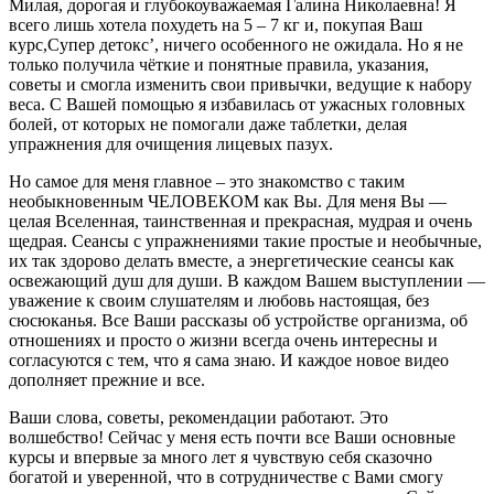
Милая, дорогая и глубокоуважаемая Галина Николаевна! Я
всего лишь хотела похудеть на 5 – 7 кг и, покупая Ваш
курс,Супер детокс’,
ничего особенного не ожидала
. Но я не
только получила чёткие и понятные правила, указания,
советы и
смогла изменить свои привычки, ведущие к набору
веса.
С Вашей помощью
я избавилась от ужасных головных
болей
, от которых не помогали даже таблетки, делая
упражнения для очищения лицевых пазух.
Но самое для меня главное – это знакомство с таким
необыкновенным ЧЕЛОВЕКОМ как Вы.
Для меня Вы —
целая Вселенная, таинственная и прекрасная, мудрая и очень
щедрая. Сеансы с упражнениями такие простые и необычные,
их так здорово делать вместе, а энергетические сеансы как
освежающий душ для души. В каждом Вашем выступлении —
уважение к своим слушателям и любовь настоящая, без
сюсюканья. Все Ваши рассказы об устройстве организма, об
отношениях и просто о жизни всегда очень интересны и
согласуются с тем, что я сама знаю. И каждое новое видео
дополняет прежние и все.
Ваши слова, советы, рекомендации работают. Это
волшебство! Сейчас у меня есть почти все Ваши основные
курсы и впервые за много лет я чувствую себя сказочно
богатой и уверенной, что в сотрудничестве с Вами смогу