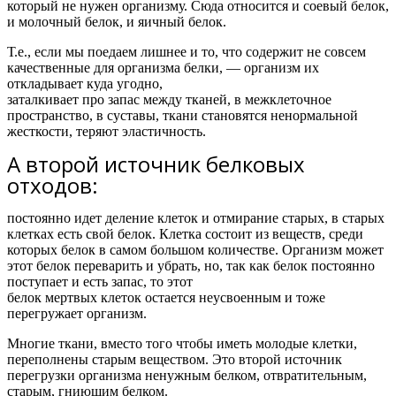
который не нужен организму. Сюда относится и соевый белок,
и молочный белок, и яичный белок.
Т.е.,
если мы поедаем лишнее и то, что содержит не совсем
качественные для организма белки, — организм их
откладывает куда угодно,
заталкивает про запас между тканей, в межклеточное
пространство, в суставы, ткани становятся ненормальной
жесткости, теряют эластичность.
А второй источник белковых
отходов:
постоянно идет деление клеток и отмирание старых, в старых
клетках есть свой белок. Клетка состоит из веществ, среди
которых белок в самом большом количестве. Организм может
этот белок переварить и убрать, но, так как белок постоянно
поступает и есть запас, то этот
белок мертвых клеток остается неусвоенным и тоже
перегружает организм.
Многие ткани, вместо того чтобы иметь молодые клетки,
переполнены старым веществом. Это второй источник
перегрузки организма ненужным белком, отвратительным,
старым, гниющим белком.