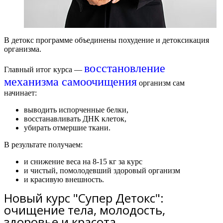
В д
етокс
программе объединены похудение и детоксикация
организма.
восстановление
Главный итог курса —
механизма самоочищения
организм сам
начинает:
выводить испорченные белки,
восстанавливать ДНК клеток,
убирать отмершие ткани.
В результате получаем:
и снижение веса на 8-15 кг за курс
и чистый, помолодевший здоровый организм
и красивую внешность.
Новый курс "Супер Детокс":
очищение тела, молодость,
здоровье и красота