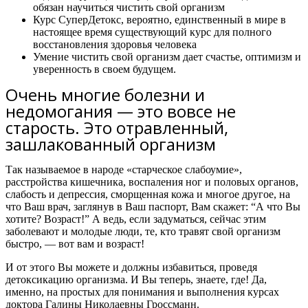
обязан научиться чистить свой организм
Курс СуперДетокс, вероятно, единственный в мире в
настоящее время существующий курс для полного
восстановления здоровья человека
Умение чистить свой организм дает счастье, оптимизм и
уверенность в своем будущем.
Очень многие болезни и
недомогания — это вовсе не
старость. Это отравленный,
зашлакованный организм
Так называемое в народе «старческое слабоумие»,
расстройства кишечника, воспаления ног и половых органов,
слабость и депрессия, сморщенная кожа и многое другое, на
что Ваш врач, заглянув в Ваш паспорт, Вам скажет: “А что Вы
хотите? Возраст!” А ведь, если задуматься, сейчас этим
заболевают и молодые люди, те, кто травят свой организм
быстро, — вот вам и возраст!
И от этого Вы можете и должны избавиться, проведя
детоксикацию организма. И Вы теперь, знаете, где! Да,
именно, на простых для понимания и выполнения курсах
доктора Галины Николаевны Гроссманн.