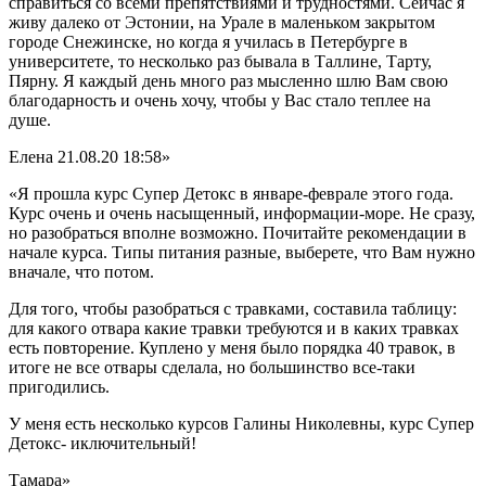
справиться со всеми препятствиями и трудностями. Сейчас я
живу далеко от Эстонии, на Урале в маленьком закрытом
городе Снежинске, но когда я училась в Петербурге в
университете, то несколько раз бывала в Таллине, Тарту,
Пярну. Я каждый день много раз мысленно шлю Вам свою
благодарность и очень хочу, чтобы у Вас стало теплее на
душе.
Елена
21.08.20 18:58»
«Я прошла курс Супер Детокс в январе-феврале этого года.
Курс очень и очень насыщенный, информации-море. Не сразу,
но разобраться вполне возможно. Почитайте рекомендации в
начале курса. Типы питания разные, выберете, что Вам нужно
вначале, что потом.
Для того, чтобы разобраться с травками, составила таблицу:
для какого отвара какие травки требуются и в каких травках
есть повторение. Куплено у меня было порядка 40 травок, в
итоге не все отвары сделала, но большинство все-таки
пригодились.
У меня есть несколько курсов Галины Николевны,
курс Супер
Детокс- иключительный!
Тамара»