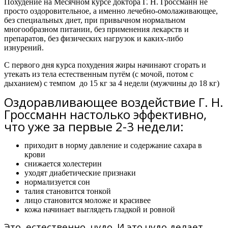
Похудение на Месячном курсе доктора Г. Н. Гроссманн не
просто оздоровительное, а именно лечебно-омолаживающее,
без специальных диет, при привычном нормальном
многообразном питании, без применения лекарств и
препаратов, без физических нагрузок и каких-либо
изнурений.
С первого дня курса похудения жиры начинают сгорать и
утекать из тела естественным путём (с мочой, потом с
дыханием) с темпом
до 15 кг за 4 недели
(мужчины
до 18 кг)
Оздоравливающее воздействие Г. Н.
Гроссманн настолько эффективно,
что уже за первые 2-3 недели:
приходит в норму давление и содержание сахара в
крови
снижается холестерин
уходят диабетические признаки
нормализуется сон
талия становится тонкой
лицо становится моложе и красивее
кожа начинает выглядеть гладкой и ровной
Это, естественно, чудо. И это чудо делает