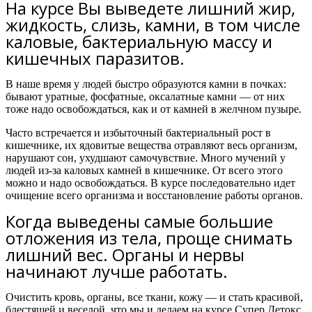
На курсе Вы выведете лишний жир,
жидкость, слизь, камни, в том числе
каловые, бактериальную массу и
кишечных паразитов.
В наше время у людей быстро образуются камни в почках:
бывают уратные, фосфатные, оксалатные камни — от них
тоже надо освобождаться, как и от камней в желчном пузыре.
Часто встречается и избыточный бактериальный рост в
кишечнике, их ядовитые вещества отравляют весь организм,
нарушают сон, ухудшают самочувствие. Много мучений у
людей из-за каловых камней в кишечнике. От всего этого
можно и надо освобождаться.
В курсе последовательно идет
очищение всего организма и восстановление работы органов.
Когда выведены самые большие
отложения из тела, проще снимать
лишний вес. Органы и нервы
начинают лучше работать.
Очистить кровь, органы, все ткани, кожу — и стать красивой,
блестящей и веселой, что мы и делаем на курсе Супер Детокс.