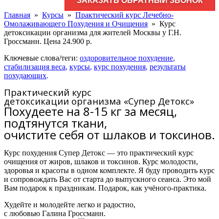
ЗАКАЗАТЬ ОБРАТНЫЙ ЗВОНОК
Главная
»
Курсы
»
Практический курс Лечебно-
Омолаживающего Похудения и Очищения
»
Курс
детоксикации организма для жителей Москвы у Г.Н.
Гроссманн. Цена 24.900 р.
Ключевые слова/теги:
оздоровительное похудение
,
стабилизация веса
,
курсы
,
курс похудения
,
результаты
похудающих
.
Практический курс
детоксикации организма «Супер Детокс»
Похудеете на 8-15 кг за месяц,
подтянутся ткани,
очистите себя от шлаков и токсинов.
Курс похудения Супер Детокс — это практический курс
очищения от жиров, шлаков и токсинов. Курс молодости,
здоровья и красоты в одном комплекте. Я буду проводить курс
и сопровождать Вас от старта до выпускного сеанса. Это мой
Вам подарок к праздникам. Подарок, как учёного-практика.
Худейте и молодейте легко и радостно,
с любовью Галина Гроссманн.