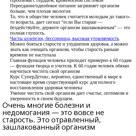
Проблемы с сердцем, кровеносной системой
Переедание/однобокое питание загрязняет организм
больше, чем плохая экология
То, что в обществе человек считается молодым до такого-
то возраста, дает сигнал “если Вы старше —
бездействуйте, держите организм зашлакованным” — это
полная глупость.
Часты аллергии, бессонница, высокая утомляемость
Можно бояться старости и ухудшения здоровья, а можно
знать как очищать организм, чтобы старость раньше
времени не наступала
Главная функция человека приходит примерно к 60 годам
— функция творца и учителя. К 60 годам человек обязан
научиться чистить свой организм
Курс СуперДетокс, вероятно, единственный в мире в
настоящее время существующий курс для полного
восстановления здоровья человека
Умение чистить свой организм дает счастье, оптимизм и
уверенность в своем будущем.
Очень многие болезни и
недомогания — это вовсе не
старость. Это отравленный,
зашлакованный организм