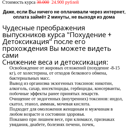
Стоимость курса
30.000
24.900 рублей
Даже, если Вы ничего не оплачивали через интернет,
оплата займёт 2 минуты, не выходя из дома
Чудесные преображения
выпускников курса "Похудение +
Детоксикация" после его
прохождения Вы можете видеть
сами
Снижение веса и детоксикация:
Освобождение от жировых отложений (похудение -8-15
кг), от холестерина, от отходов белкового обмена,
бактериальных масс.
Вывод из организма экзогенных токсинов: никотин,
алкоголь, сахар, инсектициды, гербициды, консерванты,
побочные эффекты ранее принятых лекарств.
Очищение от эндогенных (внутренних) токсинов: индол,
скатол, этанол, аммиак, мочевая кислота.
Подходит для омоложения женщинам и мужчинам в
любом возрасте и состоянии здоровья.
Показано при лишнем весе, при климаксе, признаках
увядания, диабете, болезнях печени, почек,