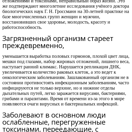
отложениями и токсинами, неправильный образ жизни. Это
же подтверждают многолетние исследования учёного доктора
биологических наук Г. Н. Гроссманн на 30-летней практике на
базе многочисленных групп женщин и мужчин,
восстановивших свое здоровье, молодость, красоту и
работоспособность.
Загрязненный организм стареет
преждевременно,
уменьшается выработка половых гормонов, плохой цвет лица,
мешки под глазами, набор жировых отложений, лишнего веса,
наступает ранний климакс. Нарушается репликация ДНК,
увеличивается количество раковых клеток, а это ведет к
онкологическим заболеваниям. Зашлакованный организм не в
состоянии противостоять инфекционным заболеваниям, часто
инфицируются не только верхние, но и нижние отделы
дыхательных путей, легко заражается вирусами, бактериями,
грибами и паразитами. Время от времени из-за этого в мире
появляются очаги вирусных и бактериальных инфекций.
Заболевают в основном люди
ослабленные, перегруженные
токсинами, переедающие, с