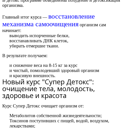
В д
етокс
программе объединены похудение и детоксикация
организма.
восстановление
Главный итог курса —
механизма самоочищения
организм сам
начинает:
выводить испорченные белки,
восстанавливать ДНК клеток,
убирать отмершие ткани.
В результате получаем:
и снижение веса на 8-15 кг за курс
и чистый, помолодевший здоровый организм
и красивую внешность.
Новый курс "Супер Детокс":
очищение тела, молодость,
здоровье и красота
Курс Супер Детокс очищает организм от:
Метаболитов собственной жизнедеятельности;
Токсинов поступивших с пищей, водой, воздухом,
лекарствами;