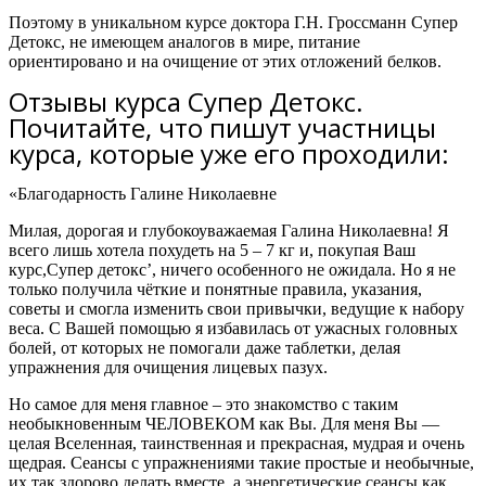
Поэтому в уникальном курсе доктора Г.Н. Гроссманн Супер
Детокс, не имеющем аналогов в мире, питание
ориентировано и на очищение от этих отложений белков.
Отзывы курса Супер Детокс.
Почитайте, что пишут участницы
курса, которые уже его проходили:
«Благодарность Галине Николаевне
Милая, дорогая и глубокоуважаемая Галина Николаевна! Я
всего лишь хотела похудеть на 5 – 7 кг и, покупая Ваш
курс,Супер детокс’,
ничего особенного не ожидала
. Но я не
только получила чёткие и понятные правила, указания,
советы и
смогла изменить свои привычки, ведущие к набору
веса.
С Вашей помощью
я избавилась от ужасных головных
болей
, от которых не помогали даже таблетки, делая
упражнения для очищения лицевых пазух.
Но самое для меня главное – это знакомство с таким
необыкновенным ЧЕЛОВЕКОМ как Вы.
Для меня Вы —
целая Вселенная, таинственная и прекрасная, мудрая и очень
щедрая. Сеансы с упражнениями такие простые и необычные,
их так здорово делать вместе, а энергетические сеансы как