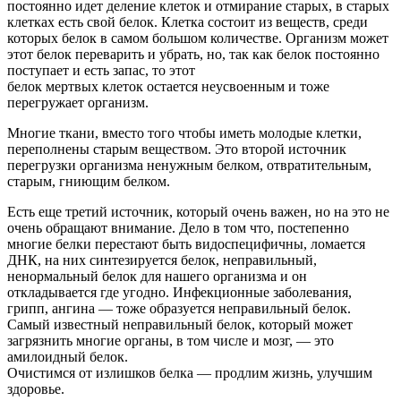
постоянно идет деление клеток и отмирание старых, в старых
клетках есть свой белок. Клетка состоит из веществ, среди
которых белок в самом большом количестве. Организм может
этот белок переварить и убрать, но, так как белок постоянно
поступает и есть запас, то этот
белок мертвых клеток остается неусвоенным и тоже
перегружает организм.
Многие ткани, вместо того чтобы иметь молодые клетки,
переполнены старым веществом. Это второй источник
перегрузки организма ненужным белком, отвратительным,
старым, гниющим белком.
Есть еще третий источник, который очень важен, но на это не
очень обращают внимание. Дело в том что, постепенно
многие белки перестают быть видоспецифичны, ломается
ДНК, на них синтезируется белок, неправильный,
ненормальный белок для нашего организма и он
откладывается где угодно. Инфекционные заболевания,
грипп, ангина — тоже образуется неправильный белок.
Самый известный неправильный белок, который может
загрязнить многие органы, в том числе и мозг, — это
амилоидный белок.
Очистимся от излишков белка — продлим жизнь, улучшим
здоровье.