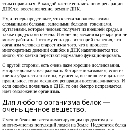
этим справиться. В каждой клетке есть механизм репарации
ДНК,
т.е. восстановление, ремонт ДНК.
Ну, а теперь представьте, что клетка заполнена этими
сломанными белками, запасными белками, токсинами,
мутагенами, которые человек получает из внешней среды, а
также продуктами обмена. И конечно, механизм репарации не
может работать.
Поэтому есть одна из теорий старения, что
организм человека стареет из-за того, что в процессе
многократных делений ошибок в ДНК накапливается так
много, что клетки перестают нормально функционировать.
С другой стороны, есть очень даже хорошие исследования,
которые должны нас радовать. Которые показывают, если из
клетки убрать эти токсины, мутагены, все лишнее и дать все
правильное, тогда механизм репарации восстанавливается. И
если ошибка появилась в ДНК, то она быстро исправляется,
идет омоложение организма.
Для любого организма белок —
очень ценное вещество.
Именно белок является лимитирующим продуктом для
многих-многих популяций людей на Земле. Недостаток белка