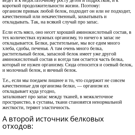
ведет и к недостаточному росту детей и подростков, и к
короткой продолжительности жизни. Поэтому:
организм привык любой белок, подходит он или не подходит,
качественный или некачественный, захватывать и
откладывать.
Так, на всякий случай про запас.
Если есть мясо, оно несет хороший аминокислотный состав, в
тех количествах нужных организму, то ничего в запас не
откладывается. Белки, растительные, мы все едим много
хлеба, сдобы, печенья. А там очень много белка,
растительный белок, запасной белок имеет уже другой
аминокислотный состав и всегда там остается часть белка,
который не нужен организму. Сюда относится и соевый белок,
и молочный белок, и яичный белок.
Т.е.,
если мы поедаем лишнее и то, что содержит не совсем
качественные для организма белки, — организм их
откладывает куда угодно,
заталкивает про запас между тканей, в межклеточное
пространство, в суставы, ткани становятся ненормальной
жесткости, теряют эластичность.
А второй источник белковых
отходов: