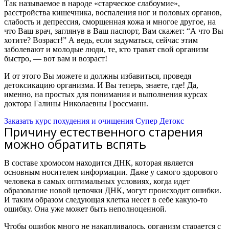
Так называемое в народе «старческое слабоумие»,
расстройства кишечника, воспаления ног и половых органов,
слабость и депрессия, сморщенная кожа и многое другое, на
что Ваш врач, заглянув в Ваш паспорт, Вам скажет: “А что Вы
хотите? Возраст!” А ведь, если задуматься, сейчас этим
заболевают и молодые люди, те, кто травят свой организм
быстро, — вот вам и возраст!
И от этого Вы можете и должны избавиться, проведя
детоксикацию организма. И Вы теперь, знаете, где! Да,
именно, на простых для понимания и выполнения курсах
доктора Галины Николаевны Гроссманн.
Заказать курс похудения и очищения Супер Детокс
Причину естественного старения
можно обратить вспять
В составе хромосом находится ДНК, которая является
основным носителем информации. Даже у самого здорового
человека в самых оптимальных условиях, когда идет
образование новой цепочки ДНК, могут происходит ошибки.
И таким образом следующая клетка несет в себе какую-то
ошибку. Она уже может быть неполноценной.
Чтобы ошибок много не накапливалось, организм старается с