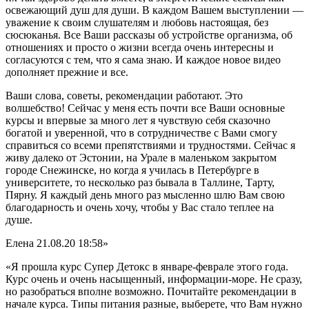
освежающий душ для души. В каждом Вашем выступлении —
уважение к своим слушателям и любовь настоящая, без
сюсюканья. Все Ваши рассказы об устройстве организма, об
отношениях и просто о жизни всегда очень интересны и
согласуются с тем, что я сама знаю. И каждое новое видео
дополняет прежние и все.
Ваши слова, советы, рекомендации работают. Это
волшебство! Сейчас у меня есть почти все Ваши основные
курсы и впервые за много лет я чувствую себя сказочно
богатой и уверенной, что в сотрудничестве с Вами смогу
справиться со всеми препятствиями и трудностями. Сейчас я
живу далеко от Эстонии, на Урале в маленьком закрытом
городе Снежинске, но когда я училась в Петербурге в
университете, то несколько раз бывала в Таллине, Тарту,
Пярну. Я каждый день много раз мысленно шлю Вам свою
благодарность и очень хочу, чтобы у Вас стало теплее на
душе.
Елена
21.08.20 18:58»
«Я прошла курс Супер Детокс в январе-феврале этого года.
Курс очень и очень насыщенный, информации-море. Не сразу,
но разобраться вполне возможно. Почитайте рекомендации в
начале курса. Типы питания разные, выберете, что Вам нужно