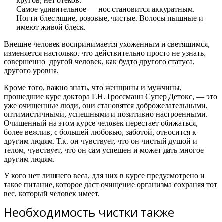
кругов, нет отеков.
Самое удивительное — нос становится аккуратным.
Ногти блестящие, розовые, чистые. Волосы пышные и
имеют живой блеск.
Внешне человек воспринимается ухоженным и светящимся,
изменяется настолько, что действительно просто не узнать,
совершенно другой человек, как будто другого статуса,
другого уровня.
Кроме того, важно знать,
что женщины и мужчины,
прошедшие курс доктора Г.Н. Гроссманн Супер Детокс, — это
уже очищенные люди, они становятся доброжелательными,
оптимистичными, успешными и позитивно настроенными.
Очищенный на этом курсе человек перестает обижаться,
более вежлив, с большей любовью, заботой, относится к
другим людям. Т.к. он чувствует, что он чистый душой и
телом, чувствует, что он сам успешен и может дать многое
другим людям.
У кого нет лишнего веса, для них в курсе предусмотрено и
такое питание, которое даст очищение организма сохраняя тот
вес, который человек имеет.
Необходимость чистки также