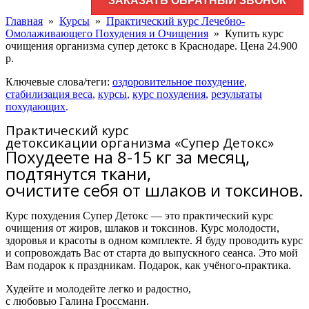
ЗАКАЗАТЬ ОБРАТНЫЙ ЗВОНОК
Главная
»
Курсы
»
Практический курс Лечебно-
Омолаживающего Похудения и Очищения
»
Купить курс
очищения организма супер детокс в Краснодаре. Цена 24.900
р.
Ключевые слова/теги:
оздоровительное похудение
,
стабилизация веса
,
курсы
,
курс похудения
,
результаты
похудающих
.
Практический курс
детоксикации организма «Супер Детокс»
Похудеете на 8-15 кг за месяц,
подтянутся ткани,
очистите себя от шлаков и токсинов.
Курс похудения Супер Детокс — это практический курс
очищения от жиров, шлаков и токсинов. Курс молодости,
здоровья и красоты в одном комплекте. Я буду проводить курс
и сопровождать Вас от старта до выпускного сеанса. Это мой
Вам подарок к праздникам. Подарок, как учёного-практика.
Худейте и молодейте легко и радостно,
с любовью Галина Гроссманн.