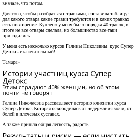
вначале, что потом.
Для того, чтобы разобраться с травками, составила таблицу:
для какого отвара какие травки требуются и в каких травках
есть повторение. Куплено у меня было порядка 40 травок, в
итоге не все отвары сделала, но большинство все-таки
пригодились.
У меня есть несколько курсов Галины Николевны,
курс Супер
Детокс- иключительный!
Тамара»
Истории участниц курса Супер
Детокс
Этим страдают 40% женщин, но об этом
почти не говорят
Галина Николаевна рассказывает историю клиентки курса
Супер Детокс.
Которая освободилась от недержания мочи, от
болей в плечевых суставах.
А также пришла общая легкость, радость.
Результаты и риски — если чистить