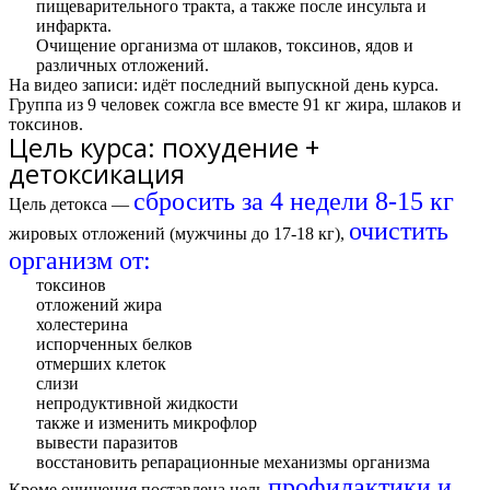
пищеварительного тракта, а также после инсульта и
инфаркта.
Очищение организма от шлаков, токсинов, ядов и
различных отложений.
На видео записи: идёт последний выпускной день курса.
Группа из 9 человек сожгла все вместе
91 кг жира
, шлаков и
токсинов.
Цель курса: похудение +
детоксикация
сбросить за 4 недели 8-15 кг
Цель детокса —
очистить
жировых отложений (мужчины до 17-18 кг),
организм от:
токсинов
отложений жира
холестерина
испорченных белков
отмерших клеток
слизи
непродуктивной жидкости
также и изменить микрофлор
вывести паразитов
восстановить репарационные механизмы организма
профилактики и
Кроме очищения поставлена цель