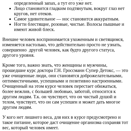
определенный запах, а тут его уже нет.
Лицо становится гладким подтянутым, вокруг глаз нет
кругов, нет отеков.
Самое удивительное — нос становится аккуратным.
Ногти блестящие, розовые, чистые. Волосы пышные и
имеют живой блеск.
Внешне человек воспринимается ухоженным и светящимся,
изменяется настолько, что действительно просто не узнать,
совершенно другой человек, как будто другого статуса,
другого уровня.
Кроме того, важно знать,
что женщины и мужчины,
прошедшие курс доктора Г.Н. Гроссманн Супер Детокс, — это
уже очищенные люди, они становятся доброжелательными,
оптимистичными, успешными и позитивно настроенными.
Очищенный на этом курсе человек перестает обижаться,
более вежлив, с большей любовью, заботой, относится к
другим людям. Т.к. он чувствует, что он чистый душой и
телом, чувствует, что он сам успешен и может дать многое
другим людям.
У кого нет лишнего веса, для них в курсе предусмотрено и
такое питание, которое даст очищение организма сохраняя тот
вес, который человек имеет.