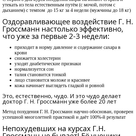
утекать из тела естественным путём (с мочой, потом с
дыханием) с темпом
до 15 кг за 4 недели
(мужчины
до 18 кг)
Оздоравливающее воздействие Г. Н.
Гроссманн настолько эффективно,
что уже за первые 2-3 недели:
приходит в норму давление и содержание сахара в
крови
снижается холестерин
уходят диабетические признаки
нормализуется сон
талия становится тонкой
лицо становится моложе и красивее
кожа начинает выглядеть гладкой и ровной
Это, естественно, чудо. И это чудо делает
доктор Г. Н. Гроссманн уже более 20 лет
Метод похудения Г. Н. Гроссманн научно обоснован, проверен
успешной многолетней практикой и даёт 100%-й результат
Непохудевших на курсах Г.Н.
Гроссманн не бывает! Её ученики