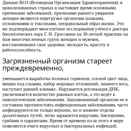
Данные ВОЗ (Всемирная Организация Здравоохранения): в
цивилизованных странах в настоящее время основными
причинами заболеваний, причинами раннего увядания
женщин являются перегрузки организма шлаками,
отложениями и токсинами, неправильный образ жизни. Это
же подтверждают многолетние исследования учёного доктора
биологических наук Г. Н. Гроссманн на 30-летней практике на
базе многочисленных групп женщин и мужчин,
восстановивших свое здоровье, молодость, красоту и
работоспособность.
Загрязненный организм стареет
преждевременно,
уменьшается выработка половых гормонов, плохой цвет лица,
мешки под глазами, набор жировых отложений, лишнего веса,
наступает ранний климакс. Нарушается репликация ДНК,
увеличивается количество раковых клеток, а это ведет к
онкологическим заболеваниям. Зашлакованный организм не в
состоянии противостоять инфекционным заболеваниям, часто
инфицируются не только верхние, но и нижние отделы
дыхательных путей, легко заражается вирусами, бактериями,
грибами и паразитами. Время от времени из-за этого в мире
появляются очаги вирусных и бактериальных инфекций.