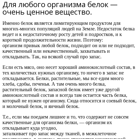
Для любого организма белок —
очень ценное вещество.
Именно белок является лимитирующим продуктом для
многих-многих популяций людей на Земле. Недостаток белка
ведет и к недостаточному росту детей и подростков, и к
короткой продолжительности жизни. Поэтому:
организм привык любой белок, подходит он или не подходит,
качественный или некачественный, захватывать и
откладывать.
Так, на всякий случай про запас.
Если есть мясо, оно несет хороший аминокислотный состав, в
тех количествах нужных организму, то ничего в запас не
откладывается. Белки, растительные, мы все едим много
хлеба, сдобы, печенья. А там очень много белка,
растительный белок, запасной белок имеет уже другой
аминокислотный состав и всегда там остается часть белка,
который не нужен организму. Сюда относится и соевый белок,
и молочный белок, и яичный белок.
Т.е.,
если мы поедаем лишнее и то, что содержит не совсем
качественные для организма белки, — организм их
откладывает куда угодно,
заталкивает про запас между тканей, в межклеточное