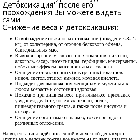
Детоксикация" после его
прохождения Вы можете видеть
сами
Снижение веса и детоксикация:
Освобождение от жировых отложений (похудение -8-15
кг), от холестерина, от отходов белкового обмена,
бактериальных масс.
Вывод из организма экзогенных токсинов: никотин,
алкоголь, сахар, инсектициды, гербициды, консерванты,
побочные эффекты ранее принятых лекарств.
Очищение от эндогенных (внутренних) токсинов:
индол, скатол, этанол, аммиак, мочевая кислота.
Подходит для омоложения женщинам и мужчинам в
любом возрасте и состоянии здоровья.
Показано при лишнем весе, при климаксе, признаках
увядания, диабете, болезнях печени, почек,
пищеварительного тракта, а также после инсульта и
инфаркта.
Очищение организма от шлаков, токсинов, ядов и
различных отложений.
На видео записи: идёт последний выпускной день курса.
Группа из 9 человек сожгла все вместе
91 кг жира
, шлаков и