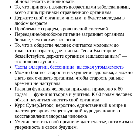
обновляемость использовать
То, что принято называть возрастными заболеваниями,
всего лишь признаки отравленного организма
Держите свой организм чистым, и будете молодым в
любом возрасте
Проблемы с сердцем, кровеносной системой
Переедание/однобокое питание загрязняет организм
больше, чем плохая экология
То, что в обществе человек считается молодым до
такого-то возраста, дает сигнал “если Вы старше —
бездействуйте, держите организм зашлакованным” —
это полная глупость.
Часты аллергии, бессонница, высокая утомляемость
Можно бояться старости и ухудшения здоровья, а можно
знать как очищать организм, чтобы старость раньше
времени не наступала
Главная функция человека приходит примерно к 60
годам — функция творца и учителя. К 60 годам человек
обязан научиться чистить свой организм
Курс СуперДетокс, вероятно, единственный в мире в
настоящее время существующий курс для полного
восстановления здоровья человека
Умение чистить свой организм дает счастье, оптимизм и
уверенность в своем будущем.