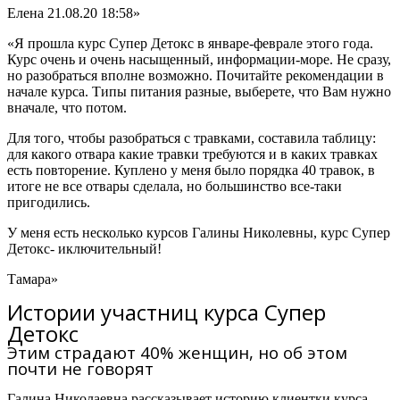
Елена
21.08.20 18:58»
«Я прошла курс Супер Детокс в январе-феврале этого года.
Курс очень и очень насыщенный, информации-море. Не сразу,
но разобраться вполне возможно. Почитайте рекомендации в
начале курса. Типы питания разные, выберете, что Вам нужно
вначале, что потом.
Для того, чтобы разобраться с травками, составила таблицу:
для какого отвара какие травки требуются и в каких травках
есть повторение. Куплено у меня было порядка 40 травок, в
итоге не все отвары сделала, но большинство все-таки
пригодились.
У меня есть несколько курсов Галины Николевны,
курс Супер
Детокс- иключительный!
Тамара»
Истории участниц курса Супер
Детокс
Этим страдают 40% женщин, но об этом
почти не говорят
Галина Николаевна рассказывает историю клиентки курса