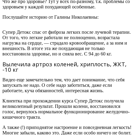
Что же про здоровье? Тут у всех по-разному, т.к. проблемы со
здоровьем у каждой похудающей особенные.
Послушайте историю от
Галины Николаевны:
Супер Детокс спас от фиброза легких после лучевой терапии.
От того, что легкие работали не полноценно, возрастала
нагрузка на сердце, — страдало кровообращение, а за ним и
внешность. В итоге эта же похудающая не только
восстановила здоровье, но и сняла вес. С 94 до 60 кг.
Вылечила артроз коленей, хриплость, ЖКТ,
-10 кг
Видео еще замечательно тем, что дает понимание, что себя
запускать не надо. О себе надо заботиться, даже если
работаете, куча обязанностей, интересная жизнь.
Клиентка при прохождении курса Супер Детокс получила
великолепный результат. Прошли колени, восстановился
голос, вернулось нормальное функционирование желудочно-
кишечного тракта.
А также (!) приподнятое настроение и повседневная легкость!
Многие забыли, каково это. Даже если особо ничего не болит.