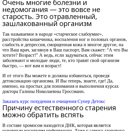
Очень многие болезни и
недомогания — это вовсе не
старость. Это отравленный,
зашлакованный организм
Так называемое в народе «старческое слабоумие»,
расстройства кишечника, воспаления ног и половых органов,
слабость и депрессия, сморщенная кожа и многое другое, на
что Ваш врач, заглянув в Ваш паспорт, Вам скажет: “А что Вы
хотите? Возраст!” А ведь, если задуматься, сейчас этим
заболевают и молодые люди, те, кто травят свой организм
быстро, — вот вам и возраст!
И от этого Вы можете и должны избавиться, проведя
детоксикацию организма. И Вы теперь, знаете, где! Да,
именно, на простых для понимания и выполнения курсах
доктора Галины Николаевны Гроссманн.
Заказать курс похудения и очищения Супер Детокс
Причину естественного старения
можно обратить вспять
В составе хромосом находится ДНК, которая является
основным носителем информации. Даже у самого здорового