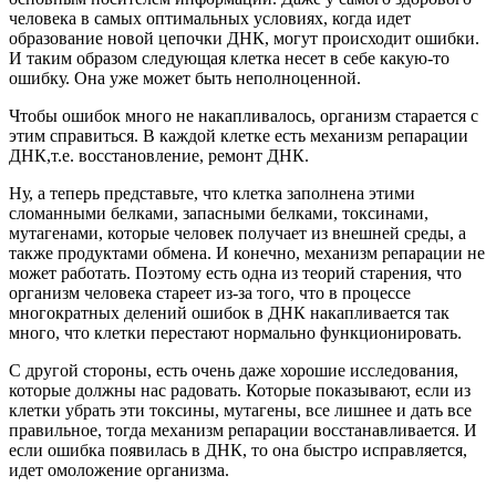
человека в самых оптимальных условиях, когда идет
образование новой цепочки ДНК, могут происходит ошибки.
И таким образом следующая клетка несет в себе какую-то
ошибку. Она уже может быть неполноценной.
Чтобы ошибок много не накапливалось, организм старается с
этим справиться. В каждой клетке есть механизм репарации
ДНК,
т.е. восстановление, ремонт ДНК.
Ну, а теперь представьте, что клетка заполнена этими
сломанными белками, запасными белками, токсинами,
мутагенами, которые человек получает из внешней среды, а
также продуктами обмена. И конечно, механизм репарации не
может работать.
Поэтому есть одна из теорий старения, что
организм человека стареет из-за того, что в процессе
многократных делений ошибок в ДНК накапливается так
много, что клетки перестают нормально функционировать.
С другой стороны, есть очень даже хорошие исследования,
которые должны нас радовать. Которые показывают, если из
клетки убрать эти токсины, мутагены, все лишнее и дать все
правильное, тогда механизм репарации восстанавливается. И
если ошибка появилась в ДНК, то она быстро исправляется,
идет омоложение организма.