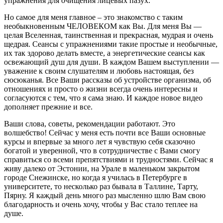
упражнения для очищения лицевых пазух.
Но самое для меня главное – это знакомство с таким
необыкновенным ЧЕЛОВЕКОМ как Вы.
Для меня Вы —
целая Вселенная, таинственная и прекрасная, мудрая и очень
щедрая. Сеансы с упражнениями такие простые и необычные,
их так здорово делать вместе, а энергетические сеансы как
освежающий душ для души. В каждом Вашем выступлении —
уважение к своим слушателям и любовь настоящая, без
сюсюканья. Все Ваши рассказы об устройстве организма, об
отношениях и просто о жизни всегда очень интересны и
согласуются с тем, что я сама знаю. И каждое новое видео
дополняет прежние и все.
Ваши слова, советы, рекомендации работают. Это
волшебство! Сейчас у меня есть почти все Ваши основные
курсы и впервые за много лет я чувствую себя сказочно
богатой и уверенной, что в сотрудничестве с Вами смогу
справиться со всеми препятствиями и трудностями. Сейчас я
живу далеко от Эстонии, на Урале в маленьком закрытом
городе Снежинске, но когда я училась в Петербурге в
университете, то несколько раз бывала в Таллине, Тарту,
Пярну. Я каждый день много раз мысленно шлю Вам свою
благодарность и очень хочу, чтобы у Вас стало теплее на
душе.