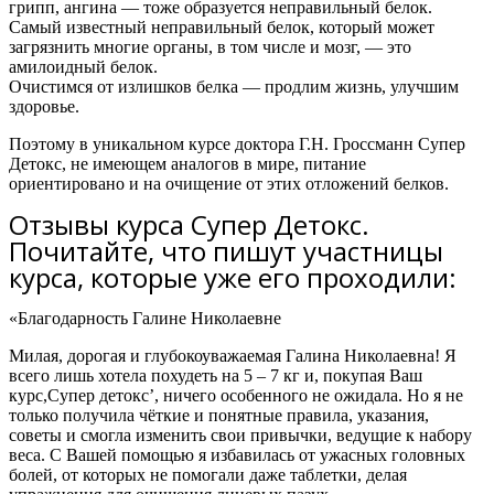
грипп, ангина — тоже образуется неправильный белок.
Самый известный неправильный белок, который может
загрязнить многие органы, в том числе и мозг, — это
амилоидный белок.
Очистимся от излишков белка — продлим жизнь, улучшим
здоровье.
Поэтому в уникальном курсе доктора Г.Н. Гроссманн Супер
Детокс, не имеющем аналогов в мире, питание
ориентировано и на очищение от этих отложений белков.
Отзывы курса Супер Детокс.
Почитайте, что пишут участницы
курса, которые уже его проходили:
«Благодарность Галине Николаевне
Милая, дорогая и глубокоуважаемая Галина Николаевна! Я
всего лишь хотела похудеть на 5 – 7 кг и, покупая Ваш
курс,Супер детокс’,
ничего особенного не ожидала
. Но я не
только получила чёткие и понятные правила, указания,
советы и
смогла изменить свои привычки, ведущие к набору
веса.
С Вашей помощью
я избавилась от ужасных головных
болей
, от которых не помогали даже таблетки, делая