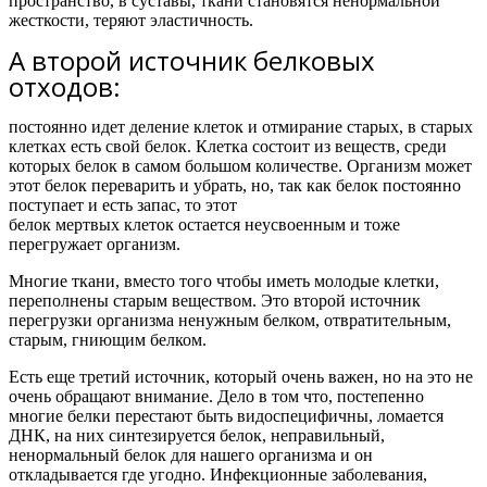
пространство, в суставы, ткани становятся ненормальной
жесткости, теряют эластичность.
А второй источник белковых
отходов:
постоянно идет деление клеток и отмирание старых, в старых
клетках есть свой белок. Клетка состоит из веществ, среди
которых белок в самом большом количестве. Организм может
этот белок переварить и убрать, но, так как белок постоянно
поступает и есть запас, то этот
белок мертвых клеток остается неусвоенным и тоже
перегружает организм.
Многие ткани, вместо того чтобы иметь молодые клетки,
переполнены старым веществом. Это второй источник
перегрузки организма ненужным белком, отвратительным,
старым, гниющим белком.
Есть еще третий источник, который очень важен, но на это не
очень обращают внимание. Дело в том что, постепенно
многие белки перестают быть видоспецифичны, ломается
ДНК, на них синтезируется белок, неправильный,
ненормальный белок для нашего организма и он
откладывается где угодно. Инфекционные заболевания,