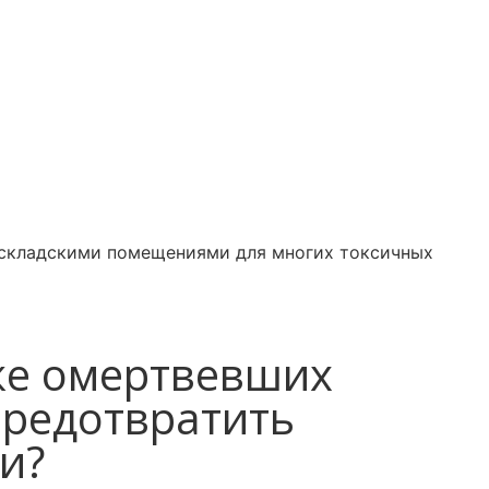
 складскими помещениями для многих токсичных
уже омертвевших
предотвратить
и?