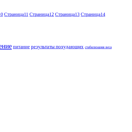
10
Страница
11
Страница
12
Страница
13
Страница
14
ение
результаты похудающих
питание
стабилизация веса