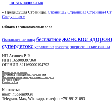
ЧИТАТЬ ПОЛНОСТЬЮ
« Предыдущая
Страница
1
Страница
2
Страница
3
Страница
4
Ст
Следующая »
Облако тегов/ключевых слов:
женское здоров
бесплатное
Омоложение лица
супердетокс
энергетические сеансы
упражнения
холестерин
ИП Агишев Р. Р.
ИНН 165909397360
ОГРНИП 321169000194792
Правила и условия
Политика конфиденциальности
Политика возврата денежных средств
Вопрос ответ
Карта сайта
Контакты:
mail@hudeem99.ru
Telegram, Max, Whatsapp, телефон +79199121093