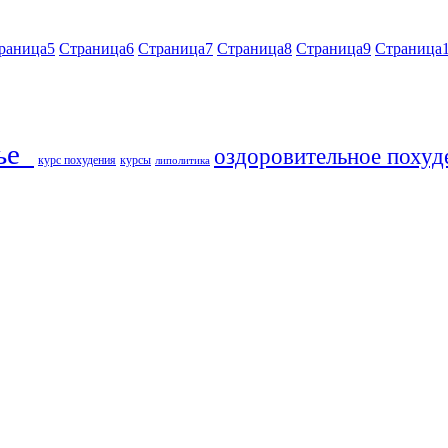
раница
5
Страница
6
Страница
7
Страница
8
Страница
9
Страница
ье​
оздоровительное похуд
курс похудения
курсы
липолитика