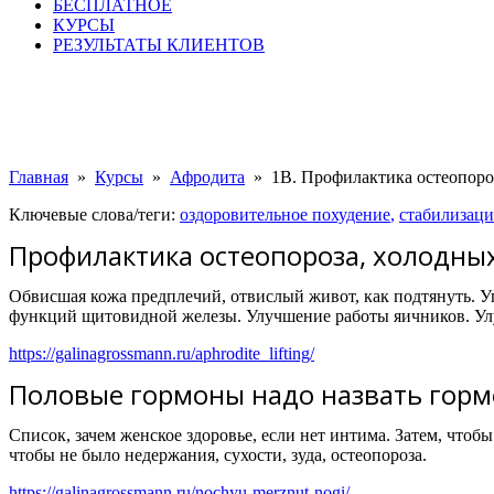
БЕСПЛАТНОЕ
КУРСЫ
РЕЗУЛЬТАТЫ КЛИЕНТОВ
Главная
»
Курсы
»
Афродита
»
1В. Профилактика остеопороз
Ключевые слова/теги:
оздоровительное похудение
,
стабилизаци
Профилактика остеопороза, холодных
Обвисшая кожа предплечий, отвислый живот, как подтянуть. У
функций щитовидной железы. Улучшение работы яичников. Улу
https://galinagrossmann.ru/aphrodite_lifting/
Половые гормоны надо назвать гормо
Список, зачем женское здоровье, если нет интима. Затем, чтоб
чтобы не было недержания, сухости, зуда, остеопороза.
https://galinagrossmann.ru/nochyu-merznut-nogi/