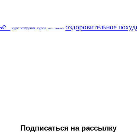
ье​
оздоровительное похуд
курс похудения
курсы
липолитика
Подписаться на рассылку