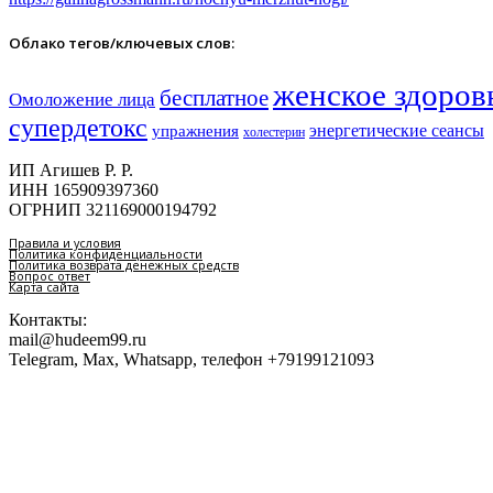
Облако тегов/ключевых слов:
женское здоров
бесплатное
Омоложение лица
супердетокс
энергетические сеансы
упражнения
холестерин
ИП Агишев Р. Р.
ИНН 165909397360
ОГРНИП 321169000194792
Правила и условия
Политика конфиденциальности
Политика возврата денежных средств
Вопрос ответ
Карта сайта
Контакты:
mail@hudeem99.ru
Telegram, Max, Whatsapp, телефон +79199121093