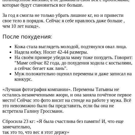
которые будут становиться все больше.
За год я смогла не только убрать лишние кг, но и привести
свое тело в порядок. Сейчас я себе нравлюсь даже больше ,
чем 10 лет назад».
После похудения:
Кожа стала выглядеть молодой, подтянулся овал лица.
Надела юбку. Носит 42-44 размеры.
На своём примере убедила маму тоже похудеть. Говорит:
"Маме сейчас 82 года, до похудения ходила с костылями,
а сейчас бегает как лань".
Муж положительно оценил перемены и даже записал на
конкурс.
«Лучшая фотография компании». Перемены Татьяны не
остались незамеченными жюри, и она заняла почётное первое
место! Сейчас это фото висит на стенде на работе у мужа. Всё
это невозможно было бы представить, если бы она не
встретила Галину Гроссманн.
Сбросила 23 кг: «Я была счастлива без памяти! И, что еще
замечательно,
так это то, что вес я этот держу»