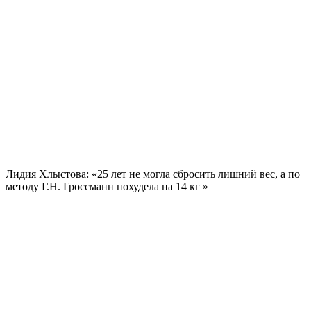
Лидия Хлыстова: «25 лет не могла сбросить лишний вес, а по
методу Г.Н. Гроссманн похудела на
14 кг
»