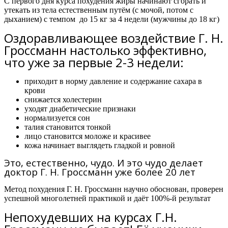
С первого дня курса похудения жиры начинают сгорать и
утекать из тела естественным путём (с мочой, потом с
дыханием) с темпом
до 15 кг за 4 недели
(мужчины
до 18 кг)
Оздоравливающее воздействие Г. Н.
Гроссманн настолько эффективно,
что уже за первые 2-3 недели:
приходит в норму давление и содержание сахара в
крови
снижается холестерин
уходят диабетические признаки
нормализуется сон
талия становится тонкой
лицо становится моложе и красивее
кожа начинает выглядеть гладкой и ровной
Это, естественно, чудо. И это чудо делает
доктор Г. Н. Гроссманн уже более 20 лет
Метод похудения Г. Н. Гроссманн научно обоснован, проверен
успешной многолетней практикой и даёт 100%-й результат
Непохудевших на курсах Г.Н.