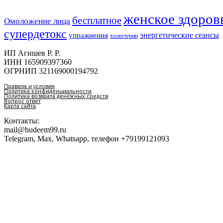
женское здоров
бесплатное
Омоложение лица
супердетокс
энергетические сеансы
упражнения
холестерин
ИП Агишев Р. Р.
ИНН 165909397360
ОГРНИП 321169000194792
Правила и условия
Политика конфиденциальности
Политика возврата денежных средств
Вопрос ответ
Карта сайта
Контакты:
mail@hudeem99.ru
Telegram, Max, Whatsapp, телефон +79199121093