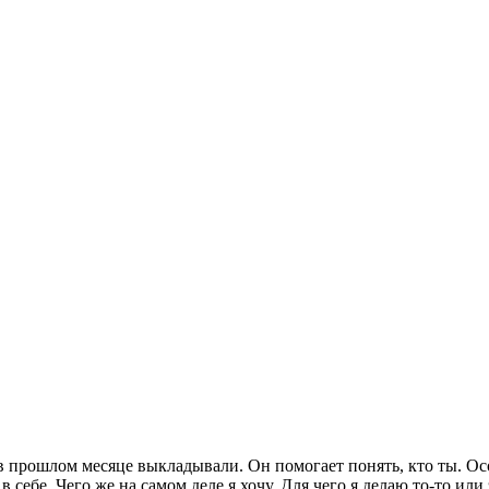
 в прошлом месяце выкладывали. Он помогает понять, кто ты. Ос
 себе. Чего же на самом деле я хочу. Для чего я делаю то-то или 