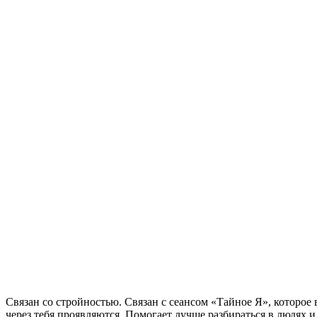
Связан со стройностью. Связан с сеансом «Тайное Я», которое
через тебя проявляются. Помогает лучше разбираться в людях и в