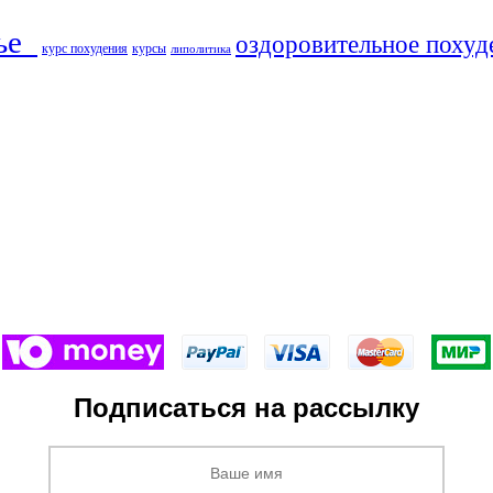
ье​
оздоровительное похуд
курс похудения
курсы
липолитика
Подписаться на рассылку