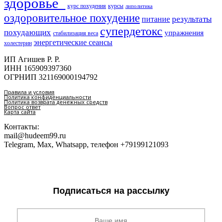
здоровье​
курс похудения
курсы
липолитика
оздоровительное похудение
результаты
питание
супердетокс
похудающих
упражнения
стабилизация веса
энергетические сеансы
холестерин
ИП Агишев Р. Р.
ИНН 165909397360
ОГРНИП 321169000194792
Правила и условия
Политика конфиденциальности
Политика возврата денежных средств
Вопрос ответ
Карта сайта
Контакты:
mail@hudeem99.ru
Telegram, Max, Whatsapp, телефон +79199121093
Подписаться на рассылку