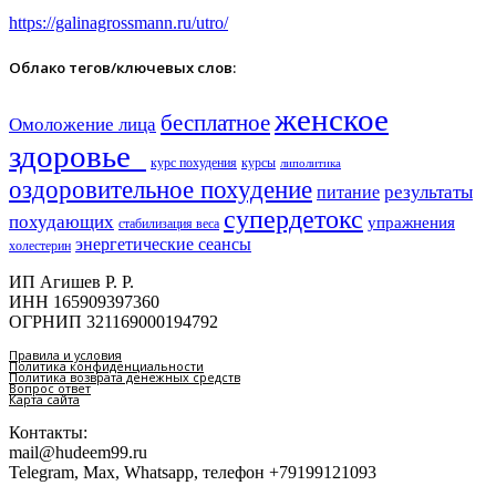
https://galinagrossmann.ru/utro/
Облако тегов/ключевых слов:
женское
бесплатное
Омоложение лица
здоровье​
курс похудения
курсы
липолитика
оздоровительное похудение
результаты
питание
супердетокс
похудающих
упражнения
стабилизация веса
энергетические сеансы
холестерин
ИП Агишев Р. Р.
ИНН 165909397360
ОГРНИП 321169000194792
Правила и условия
Политика конфиденциальности
Политика возврата денежных средств
Вопрос ответ
Карта сайта
Контакты:
mail@hudeem99.ru
Telegram, Max, Whatsapp, телефон +79199121093