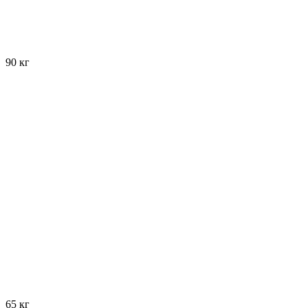
90 кг
65 кг