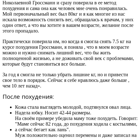
Николаевной Гроссманн и сразу поверила в ее метод
похудения и сама она как человек мне очень понравилась.
Мой первоначальный вес был 80кг и я как многие из нас
искала возможность снизить вес, обращалась к врачам, у них
один ответ, а что вы хотите в вашем возрасте, желание после
этого пропадало.
Практически поверила им, но когда я смогла снять 7.5 кг на
курсе похудения Гроссманн, я поняла , что в моем возрасте
можно и нужно снимать лишний вес, что бы жить
полноценной жизнью, а не доживать свой век с проблемами,
которые будут становиться все больше.
За год я смогла не только убрать лишние кг, но и привести
свое тело в порядок. Сейчас я себе нравлюсь даже больше ,
чем 10 лет назад».
После похудения:
Кожа стала выглядеть молодой, подтянулся овал лица.
Надела юбку. Носит 42-44 размеры.
На своём примере убедила маму тоже похудеть. Говорит:
"Маме сейчас 82 года, до похудения ходила с костылями,
а сейчас бегает как лань".
Муж положительно оценил перемены и даже записал на