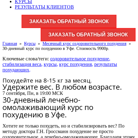
КУРСЫ
РЕЗУЛЬТАТЫ КЛИЕНТОВ
ЗАКАЗАТЬ ОБРАТНЫЙ ЗВОНОК
ЗАКАЗАТЬ ОБРАТНЫЙ ЗВОНОК
Главная
»
Курсы
»
Месячный курс оздоровительного похудения
»
30-дневный курс по похудению в Уфе. Стоимость 9900р.
Ключевые слова/теги:
оздоровительное похудение
,
стабилизация веса
,
курсы
,
курс похудения
,
результаты
похудающих
.
Похудейте на 8-15 кг за месяц.
Удержите вес. В любом возрасте.
7 сентября, Пн, в 19:00 МСК
30-дневный лечебно-
омолаживающий курс по
похудению в Уфе.
Хотите не только похудеть, но и стабилизировать вес? По
методу доктора Г.Н. Гроссманн похудение не просто
оздоровительное, а лечебно-омолаживающее. Благодаря этому