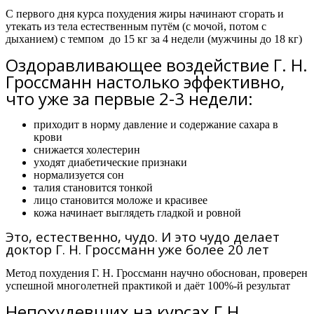
С первого дня курса похудения жиры начинают сгорать и
утекать из тела естественным путём (с мочой, потом с
дыханием) с темпом
до 15 кг за 4 недели
(мужчины
до 18 кг)
Оздоравливающее воздействие Г. Н.
Гроссманн настолько эффективно,
что уже за первые 2-3 недели:
приходит в норму давление и содержание сахара в
крови
снижается холестерин
уходят диабетические признаки
нормализуется сон
талия становится тонкой
лицо становится моложе и красивее
кожа начинает выглядеть гладкой и ровной
Это, естественно, чудо. И это чудо делает
доктор Г. Н. Гроссманн уже более 20 лет
Метод похудения Г. Н. Гроссманн научно обоснован, проверен
успешной многолетней практикой и даёт 100%-й результат
Непохудевших на курсах Г.Н.