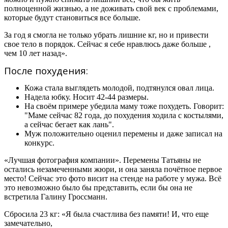
полноценной жизнью, а не доживать свой век с проблемами,
которые будут становиться все больше.
За год я смогла не только убрать лишние кг, но и привести
свое тело в порядок. Сейчас я себе нравлюсь даже больше ,
чем 10 лет назад».
После похудения:
Кожа стала выглядеть молодой, подтянулся овал лица.
Надела юбку. Носит 42-44 размеры.
На своём примере убедила маму тоже похудеть. Говорит:
"Маме сейчас 82 года, до похудения ходила с костылями,
а сейчас бегает как лань".
Муж положительно оценил перемены и даже записал на
конкурс.
«Лучшая фотография компании». Перемены Татьяны не
остались незамеченными жюри, и она заняла почётное первое
место! Сейчас это фото висит на стенде на работе у мужа. Всё
это невозможно было бы представить, если бы она не
встретила Галину Гроссманн.
Сбросила 23 кг: «Я была счастлива без памяти! И, что еще
замечательно,