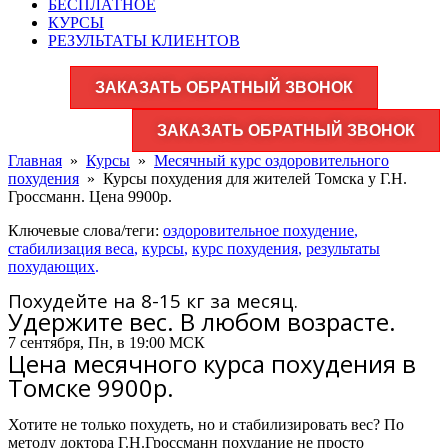
БЕСПЛАТНОЕ
КУРСЫ
РЕЗУЛЬТАТЫ КЛИЕНТОВ
ЗАКАЗАТЬ ОБРАТНЫЙ ЗВОНОК
ЗАКАЗАТЬ ОБРАТНЫЙ ЗВОНОК
Главная
»
Курсы
»
Месячный курс оздоровительного
похудения
»
Курсы похудения для жителей Томска у Г.Н.
Гроссманн. Цена 9900р.
Ключевые слова/теги:
оздоровительное похудение
,
стабилизация веса
,
курсы
,
курс похудения
,
результаты
похудающих
.
Похудейте на 8-15 кг за месяц.
Удержите вес. В любом возрасте.
7 сентября, Пн, в 19:00 МСК
Цена месячного курса похудения в
Томске 9900р.
Хотите не только похудеть, но и стабилизировать вес? По
методу доктора Г.Н.Гроссманн похудание не просто