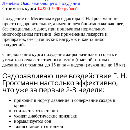
Лечебно-Омолаживающего Похудания
Стоимость курса
14.900
9.900 рублей
Похудение на Месячном курсе доктора Г. Н. Гроссманн не
просто оздоровительное, а именно лечебно-омолаживающее,
без специальных диет, при привычном нормальном
многообразном питании, без применения лекарств и
препаратов, без физических нагрузок и каких-либо
изнурений.
С первого дня курса похудения жиры начинают сгорать и
утекать из тела естественным путём (с мочой, потом с
дыханием) с темпом
до 15 кг за 4 недели
(мужчины
до 18 кг)
Оздоравливающее воздействие Г. Н.
Гроссманн настолько эффективно,
что уже за первые 2-3 недели:
приходит в норму давление и содержание сахара в
крови
снижается холестерин
уходят диабетические признаки
нормализуется сон
талия становится тонкой