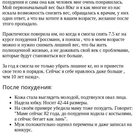
похудения и сама она как человек мне очень понравилась.
Мой первоначальный вес был 80кг и я как многие из нас
искала возможность снизить вес, обращалась к врачам, у них
один ответ, а что вы хотите в вашем возрасте, желание после
этого пропадало.
Практически поверила им, но когда я смогла снять 7.5 кг на
курсе похудения Гроссманн, я поняла , что в моем возрасте
можно и нужно снимать лишний вес, что бы жить
полноценной жизнью, а не доживать свой век с проблемами,
которые будут становиться все больше.
За год я смогла не только убрать лишние кг, но и привести
свое тело в порядок. Сейчас я себе нравлюсь даже больше ,
чем 10 лет назад».
После похудения:
Кожа стала выглядеть молодой, подтянулся овал лица.
Надела юбку. Носит 42-44 размеры.
На своём примере убедила маму тоже похудеть. Говорит:
"Маме сейчас 82 года, до похудения ходила с костылями,
а сейчас бегает как лань".
Муж положительно оценил перемены и даже записал на
конкурс.