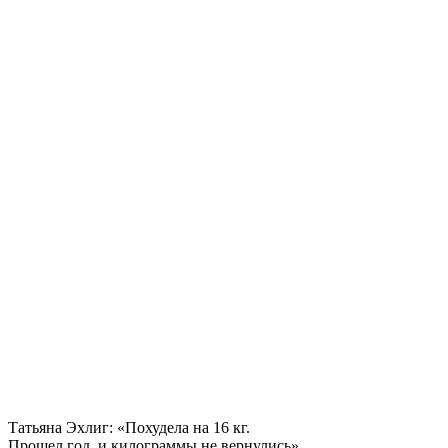
Татьяна Эхлиг: «Похудела на
16 кг.
Прошел год, и килограммы не вернулись»