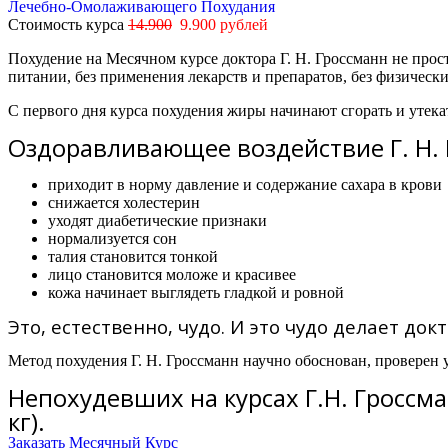
Лечебно-Омолаживающего Похудания
Стоимость курса
14.900
9.900 рублей
Похудение на Месячном курсе доктора Г. Н. Гроссманн не про
питании, без применения лекарств и препаратов, без физическ
С первого дня курса похудения жиры начинают сгорать и утека
Оздоравливающее воздействие Г. Н. Г
приходит в норму давление и содержание сахара в крови
снижается холестерин
уходят диабетические признаки
нормализуется сон
талия становится тонкой
лицо становится моложе и красивее
кожа начинает выглядеть гладкой и ровной
Это, естественно, чудо. И это чудо делает докт
Метод похудения Г. Н. Гроссманн научно обоснован, проверен 
Непохудевших на курсах Г.Н. Гроссма
кг).
Заказать Месячный Курс