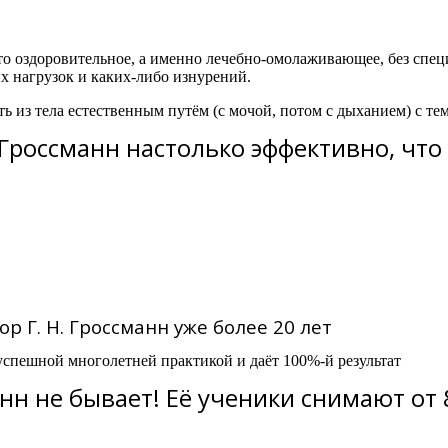
сто оздоровительное, а именно лечебно-омолаживающее, без сп
их нагрузок и каких-либо изнурений.
ть из тела естественным путём (с мочой, потом с дыханием) с т
россманн настолько эффективно, что 
ор Г. Н. Гроссманн уже более 20 лет
успешной многолетней практикой и даёт 100%-й результат
нн не бывает! Её ученики снимают от 