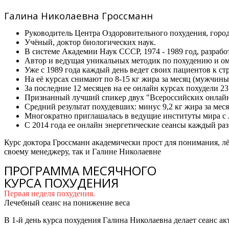
Галина Николаевна Гроссманн
Руководитель Центра Оздоровительного похудения, город
Учёный, доктор биологических наук.
В системе Академии Наук СССР, 1974 - 1989 год, разрабо
Автор и ведущая уникальных методик по похудению и о
Уже с 1989 года каждый день ведет своих пациентов к ст
На её курсах снимают по 8-15 кг жира за месяц (мужчины 
За последние 12 месяцев на ее онлайн курсах похудели 23
Признанный лучший спикер двух "Всероссийских онлай
Средний результат похудевших: минус 9,2 кг жира за меся
Многократно приглашалась в ведущие институты мира с л
С 2014 года ее онлайн энергетические сеансы каждый раз
Курс доктора Гроссманн академически прост для понимания, лё
своему менеджеру, так и Галине Николаевне
ПРОГРАММА МЕСЯЧНОГО
КУРСА ПОХУДЕНИЯ
Первая неделя похудения.
Лечебный сеанс на понижение веса
В 1-й день курса похудения Галина Николаевна делает сеанс а