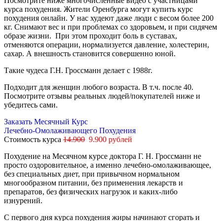
Посмотрите ниже многочисленные видео с участницами
курса похудения. Жители Оренбурга могут купить курс
похудения онлайн. У нас худеют даже люди с весом более 200
кг. Снимают вес и при проблемах со здоровьем, и при сидячем
образе жизни. При этом проходит боль в суставах,
отменяются операции, нормализуется давление, холестерин,
сахар. А внешность становится совершенно юной.
Такие чудеса Г.Н. Гроссманн делает с 1988г.
Подходит для женщин любого возраста. В т.ч. после 40.
Посмотрите отзывы реальных людей/покупателей ниже и
убедитесь сами.
Заказать Месячный Курс
Лечебно-Омолаживающего Похудения
Стоимость курса
14.900
9.900 рублей
Похудение на Месячном курсе доктора Г. Н. Гроссманн не
просто оздоровительное, а именно лечебно-омолаживающее,
без специальных диет, при привычном нормальном
многообразном питании, без применения лекарств и
препаратов, без физических нагрузок и каких-либо
изнурений.
С первого дня курса похудения жиры начинают сгорать и