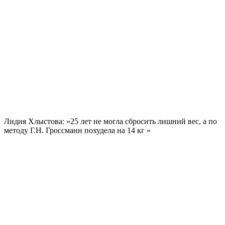
Лидия Хлыстова: «25 лет не могла сбросить лишний вес, а по
методу Г.Н. Гроссманн похудела на
14 кг
»