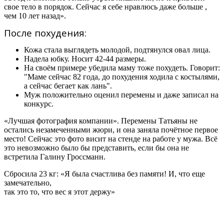
свое тело в порядок. Сейчас я себе нравлюсь даже больше ,
чем 10 лет назад».
После похудения:
Кожа стала выглядеть молодой, подтянулся овал лица.
Надела юбку. Носит 42-44 размеры.
На своём примере убедила маму тоже похудеть. Говорит:
"Маме сейчас 82 года, до похудения ходила с костылями,
а сейчас бегает как лань".
Муж положительно оценил перемены и даже записал на
конкурс.
«Лучшая фотография компании». Перемены Татьяны не
остались незамеченными жюри, и она заняла почётное первое
место! Сейчас это фото висит на стенде на работе у мужа. Всё
это невозможно было бы представить, если бы она не
встретила Галину Гроссманн.
Сбросила 23 кг: «Я была счастлива без памяти! И, что еще
замечательно,
так это то, что вес я этот держу»