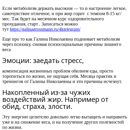
Если метаболизм держать высоким — то и настроение легкое,
самочувствие отличное, и при жир горит с темпом 8-15 кг/
мес. Так будет на месячном курс оздоровительного
прохудания, старт
. Записаться можно
тут
https://galinagrossmann.ru/4ktelegram/
Еще про то как Галина Николаевна поднимает метаболизм
через психику, снимая психосоциальные причины лишнего
веса
Эмоции: заедать стресс,
компенсация жизненных проблем обилием еды, просто
торопиться по жизни, не ощущая себя. Месяца практик и
тренингов от Галины Николаевны и эти причины исчезнут.
Накопленный из-за чужих
воздействий жир. Например от
обид, страха, злости.
Эту энергию целителю довольно легко вытащить и направить
уже и на снижение веса, и на получение других полезностей
по жизни.