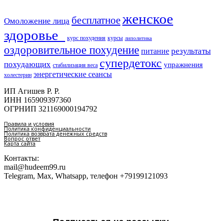
женское
бесплатное
Омоложение лица
здоровье​
курс похудения
курсы
липолитика
оздоровительное похудение
результаты
питание
супердетокс
похудающих
упражнения
стабилизация веса
энергетические сеансы
холестерин
ИП Агишев Р. Р.
ИНН 165909397360
ОГРНИП 321169000194792
Правила и условия
Политика конфиденциальности
Политика возврата денежных средств
Вопрос ответ
Карта сайта
Контакты:
mail@hudeem99.ru
Telegram, Max, Whatsapp, телефон +79199121093