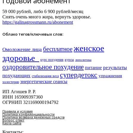
Годовой абонемент
59 000 рублей, либо 6 900 рублей/месяц
Снять очень много жира, вернуть здоровье.
https://galinagrossmann.ru/abonement
Облако тегов/ключевых слов:
женское
бесплатное
Омоложение лица
здоровье​
курс похудения
курсы
липолитика
оздоровительное похудение
результаты
питание
супердетокс
похудающих
упражнения
стабилизация веса
энергетические сеансы
холестерин
ИП Агишев Р. Р.
ИНН 165909397360
ОГРНИП 321169000194792
Правила и условия
Политика конфиденциальности
Политика возврата денежных средств
Вопрос ответ
Карта сайта
Контакты: