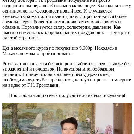
методу доктора Г.Н. Гроссманн похудение не просто
оздоровительное, а лечебно-омолаживающее. Благодаря этому
организм легко удерживает новый вес. И улучшается
внешность: кожа подтягивается, цвет лица становится более
свежим, черты более тонкими, появляется моложавость и
обаяние. Нормализуется сахар, холестерин, давление. Как
именно изменилось здоровье наших похудающих — смотрите
на этой странице.
Цена месячного курса по похудению 9.900р. Находясь в
Махачкале можно пройти онлайн.
Результат достигается без лекарств, таблеток, чаев, а также без
упражнений и голодовок. На вкусном многообразном
питании. Почему чтобы в дальнейшем удержать вес,
необходимо худеть без препаратов, капсул и проч. — смотрите
на видео от Г.Н. Гроссманн.
Про стабилизацию веса подумайте до начала похудания!