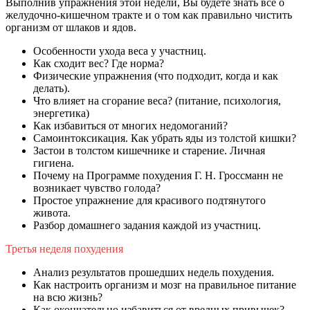
Выполнив упражнения этой недели, Вы будете знать все о
желудочно-кишечном тракте и о том как правильно чистить
организм от шлаков и ядов.
Особенности ухода веса у участниц.
Как сходит вес? Где норма?
Физические упражнения (что подходит, когда и как
делать).
Что влияет на сгорание веса? (питание, психология,
энергетика)
Как избавиться от многих недомоганий?
Самоинтоксикация. Как убрать яды из толстой кишки?
Застои в толстом кишечнике и старение. Личная
гигиена.
Почему на Программе похудения Г. Н. Гроссманн не
возникает чувство голода?
Простое упражнение для красивого подтянутого
живота.
Разбор домашнего задания каждой из участниц.
Третья неделя похудения
Анализ результатов прошедших недель похудения.
Как настроить организм и мозг на правильное питание
на всю жизнь?
Как окончательно избавиться от вредных привычек?