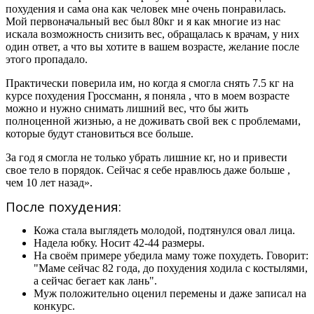
похудения и сама она как человек мне очень понравилась.
Мой первоначальный вес был 80кг и я как многие из нас
искала возможность снизить вес, обращалась к врачам, у них
один ответ, а что вы хотите в вашем возрасте, желание после
этого пропадало.
Практически поверила им, но когда я смогла снять 7.5 кг на
курсе похудения Гроссманн, я поняла , что в моем возрасте
можно и нужно снимать лишний вес, что бы жить
полноценной жизнью, а не доживать свой век с проблемами,
которые будут становиться все больше.
За год я смогла не только убрать лишние кг, но и привести
свое тело в порядок. Сейчас я себе нравлюсь даже больше ,
чем 10 лет назад».
После похудения:
Кожа стала выглядеть молодой, подтянулся овал лица.
Надела юбку. Носит 42-44 размеры.
На своём примере убедила маму тоже похудеть. Говорит:
"Маме сейчас 82 года, до похудения ходила с костылями,
а сейчас бегает как лань".
Муж положительно оценил перемены и даже записал на
конкурс.