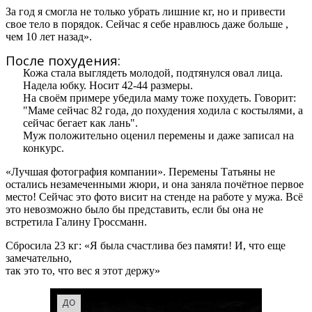
За год я смогла не только убрать лишние кг, но и привести
свое тело в порядок. Сейчас я себе нравлюсь даже больше ,
чем 10 лет назад».
После похудения:
Кожа стала выглядеть молодой, подтянулся овал лица.
Надела юбку. Носит 42-44 размеры.
На своём примере убедила маму тоже похудеть. Говорит:
"Маме сейчас 82 года, до похудения ходила с костылями, а
сейчас бегает как лань".
Муж положительно оценил перемены и даже записал на
конкурс.
«Лучшая фотография компании». Перемены Татьяны не
остались незамеченными жюри, и она заняла почётное первое
место! Сейчас это фото висит на стенде на работе у мужа. Всё
это невозможно было бы представить, если бы она не
встретила Галину Гроссманн.
Сбросила 23 кг: «Я была счастлива без памяти! И, что еще
замечательно,
так это то, что вес я этот держу»