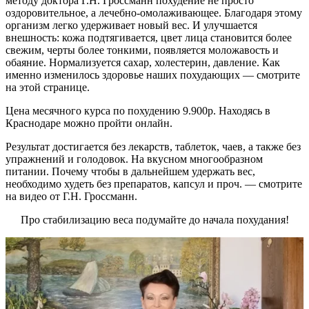
методу доктора Г.Н. Гроссманн похудение не просто
оздоровительное, а лечебно-омолаживающее. Благодаря этому
организм легко удерживает новый вес. И улучшается
внешность: кожа подтягивается, цвет лица становится более
свежим, черты более тонкими, появляется моложавость и
обаяние. Нормализуется сахар, холестерин, давление. Как
именно изменилось здоровье наших похудающих — смотрите
на этой странице.
Цена месячного курса по похудению 9.900р. Находясь в
Краснодаре
можно пройти онлайн.
Результат достигается без лекарств, таблеток, чаев, а также без
упражнений и голодовок. На вкусном многообразном
питании. Почему чтобы в дальнейшем удержать вес,
необходимо худеть без препаратов, капсул и проч. — смотрите
на видео от Г.Н. Гроссманн.
Про стабилизацию веса подумайте до начала похудания!