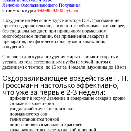
Лечебно-Омолаживающего Похудания
Стоимость курса
14.900
9.900 рублей
Похудение на Месячном курсе доктора Г. Н. Гроссманн не
просто оздоровительное, а именно лечебно-омолаживающее,
без специальных диет, при привычном нормальном
многообразном питании, без применения лекарств и
препаратов, без физических нагрузок и каких-либо
изнурений.
С первого дня курса похудения жиры начинают сгорать и
утекать из тела естественным путём (с мочой, потом с
дыханием) с темпом
до 15 кг за 4 недели
(мужчины
до 18 кг)
Оздоравливающее воздействие Г. Н.
Гроссманн настолько эффективно,
что уже за первые 2-3 недели:
приходит в норму давление и содержание сахара в крови
снижается холестерин
уходят диабетические признаки
нормализуется сон
талия становится тонкой
лицо становится моложе и красивее
кожа начинает выглядеть гладкой и ровной