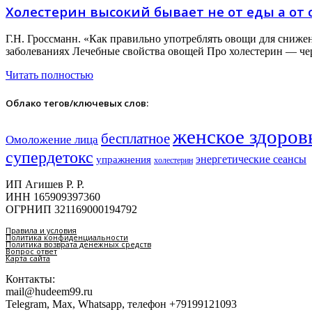
Холестерин высокий бывает не от еды а от с
Г.Н. Гроссманн. «Как правильно употреблять овощи для сниже
заболеваниях Лечебные свойства овощей Про холестерин — че
Читать полностью
Облако тегов/ключевых слов:
женское здоров
бесплатное
Омоложение лица
супердетокс
энергетические сеансы
упражнения
холестерин
ИП Агишев Р. Р.
ИНН 165909397360
ОГРНИП 321169000194792
Правила и условия
Политика конфиденциальности
Политика возврата денежных средств
Вопрос ответ
Карта сайта
Контакты:
mail@hudeem99.ru
Telegram, Max, Whatsapp, телефон +79199121093