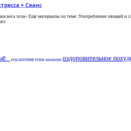
тресса + Сеанс
ния веса тела» Еще материалы по теме: Употребление овощей и 
рез
ье​
оздоровительное похуд
курс похудения
курсы
липолитика