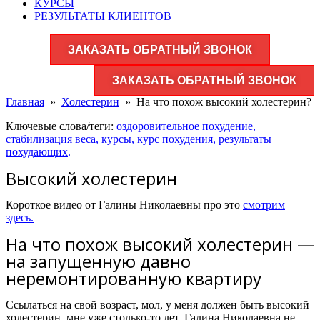
КУРСЫ
РЕЗУЛЬТАТЫ КЛИЕНТОВ
ЗАКАЗАТЬ ОБРАТНЫЙ ЗВОНОК
ЗАКАЗАТЬ ОБРАТНЫЙ ЗВОНОК
Главная
»
Холестерин
»
На что похож высокий холестерин?
Ключевые слова/теги:
оздоровительное похудение
,
стабилизация веса
,
курсы
,
курс похудения
,
результаты
похудающих
.
Высокий холестерин
Короткое видео от Галины Николаевны про это
смотрим
здесь.
На что похож высокий холестерин —
на запущенную давно
неремонтированную квартиру
Ссылаться на свой возраст, мол, у меня должен быть высокий
холестерин, мне уже столько-то лет, Галина Николаевна не