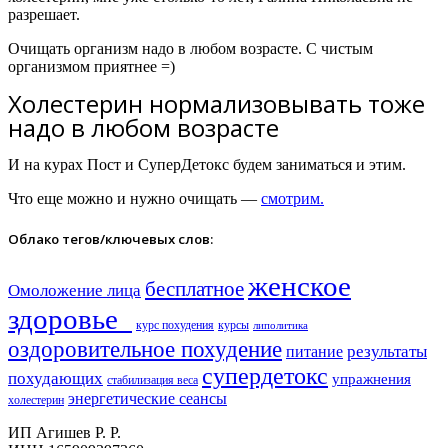
разрешает.
Очищать организм надо в любом возрасте. С чистым
организмом приятнее =)
Холестерин нормализовывать тоже
надо в любом возрасте
И на курах Пост и СуперДетокс будем заниматься и этим.
Что еще можно и нужно очищать —
смотрим.
Облако тегов/ключевых слов:
женское
бесплатное
Омоложение лица
здоровье​
курс похудения
курсы
липолитика
оздоровительное похудение
результаты
питание
супердетокс
похудающих
упражнения
стабилизация веса
энергетические сеансы
холестерин
ИП Агишев Р. Р.