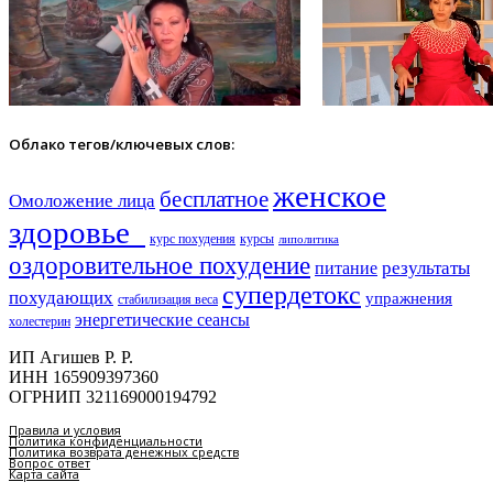
Облако тегов/ключевых слов:
женское
бесплатное
Омоложение лица
здоровье​
курс похудения
курсы
липолитика
оздоровительное похудение
результаты
питание
супердетокс
похудающих
упражнения
стабилизация веса
энергетические сеансы
холестерин
ИП Агишев Р. Р.
ИНН 165909397360
ОГРНИП 321169000194792
Правила и условия
Политика конфиденциальности
Политика возврата денежных средств
Вопрос ответ
Карта сайта