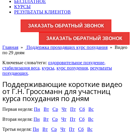
БЕСПЛАТНОЕ
КУРСЫ
РЕЗУЛЬТАТЫ КЛИЕНТОВ
ЗАКАЗАТЬ ОБРАТНЫЙ ЗВОНОК
ЗАКАЗАТЬ ОБРАТНЫЙ ЗВОНОК
Главная
»
Поддержка проходящих курс похудания
»
Видео
по 29 дням
Ключевые слова/теги:
оздоровительное похудение
,
стабилизация веса
,
курсы
,
курс похудения
,
результаты
похудающих
.
Поддерживающие короткие видео
от Г.Н. Гроссманн для участниц
курса похудания по дням
Первая неделя:
Пн
Вт
Ср
Чт
Пт
Сб
Вс
Вторая неделя:
Пн
Вт
Ср
Чт
Пт
Сб
Вс
Третья неделя:
Пн
Вт
Ср
Чт
Пт
Сб
Вс