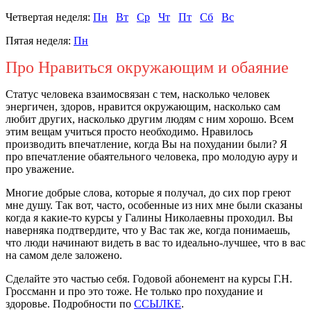
Четвертая неделя:
Пн
Вт
Ср
Чт
Пт
Сб
Вс
Пятая неделя:
Пн
Про Нравиться окружающим и обаяние
Статус человека взаимосвязан с тем, насколько человек
энергичен, здоров, нравится окружающим, насколько сам
любит других, насколько другим людям с ним хорошо. Всем
этим вещам учиться просто необходимо. Нравилось
производить впечатление, когда Вы на похудании были? Я
про впечатление обаятельного человека, про молодую ауру и
про уважение.
Многие добрые слова, которые я получал, до сих пор греют
мне душу. Так вот, часто, особенные из них мне были сказаны
когда я какие-то курсы у Галины Николаевны проходил. Вы
наверняка подтвердите, что у Вас так же, когда понимаешь,
что люди начинают видеть в вас то идеально-лучшее, что в вас
на самом деле заложено.
Сделайте это частью себя. Годовой абонемент на курсы Г.Н.
Гроссманн и про это тоже. Не только про похудание и
здоровье. Подробности по
ССЫЛКЕ
.