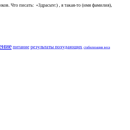
. Что писать: «Здрасьте:) , я такая-то (имя фамилия),
ение
результаты похудающих
питание
стабилизация веса