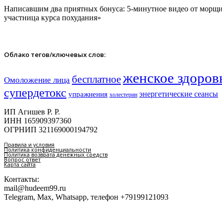
Написавшим два приятных бонуса: 5-минутное видео от морщин,
участница курса похудания»
Облако тегов/ключевых слов:
женское здоров
бесплатное
Омоложение лица
супердетокс
энергетические сеансы
упражнения
холестерин
ИП Агишев Р. Р.
ИНН 165909397360
ОГРНИП 321169000194792
Правила и условия
Политика конфиденциальности
Политика возврата денежных средств
Вопрос ответ
Карта сайта
Контакты:
mail@hudeem99.ru
Telegram, Max, Whatsapp, телефон +79199121093