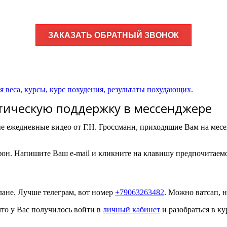
ЗАКАЗАТЬ ОБРАТНЫЙ ЗВОНОК
я веса
,
курсы
,
курс похудения
,
результаты похудающих
.
тическую поддержку в мессенджере
 ежедневные видео от Г.Н. Гроссманн, приходящие Вам на месе
фон. Напишите Ваш e-mail и кликните на клавишу предпочитаем
ане. Лучше телеграм, вот номер
+79063263482
. Можно ватсап, 
что у Вас получилось войти в
личный кабинет
и разобраться в к