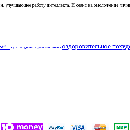
 улучшающее работу интеллекта. И сеанс на омоложение яичников
ье​
оздоровительное похуд
курс похудения
курсы
липолитика