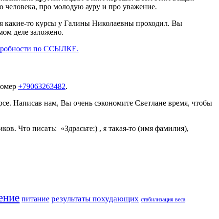
о человека, про молодую ауру и про уважение.
а я какие-то курсы у Галины Николаевны проходил. Вы
мом деле заложено.
робности по ССЫЛКЕ.
номер
+79063263482
.
урсе. Написав нам, Вы очень сэкономите Светлане время, чтобы
. Что писать: «Здрасьте:) , я такая-то (имя фамилия),
ение
результаты похудающих
питание
стабилизация веса