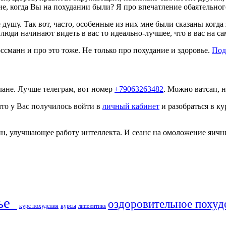
е, когда Вы на похудании были? Я про впечатление обаятельног
 душу. Так вот, часто, особенные из них мне были сказаны когд
люди начинают видеть в вас то идеально-лучшее, что в вас на са
оссманн и про это тоже. Не только про похудание и здоровье.
Под
ане. Лучше телеграм, вот номер
+79063263482
. Можно ватсап, 
что у Вас получилось войти в
личный кабинет
и разобраться в к
 улучшающее работу интеллекта. И сеанс на омоложение яичников
ье​
оздоровительное похуд
курс похудения
курсы
липолитика