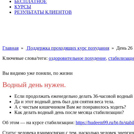
БЕСПЛАТНОЕ
КУРСЫ
РЕЗУЛЬТАТЫ КЛИЕНТОВ
Главная
»
Поддержка проходящих курс похудания
»
День 26
Ключевые слова/теги:
оздоровительное похудение
,
стабилизаци
Вы видимо уже поняли, по жизни
Водный день нужен.
Если продолжать еженедельно делать 36-часовой водный 
Да и этот водный день был для снятия веса тела.
А с чистым кишечником Вам же понравилось ходить?
Как делать водный день после месяца стабилизации?
Об этом — на курсе стабилизации:
https://hudeem99.ru/bt-fn/stabi
Статус человека взаимосвязан с тем, насколько человек энерг