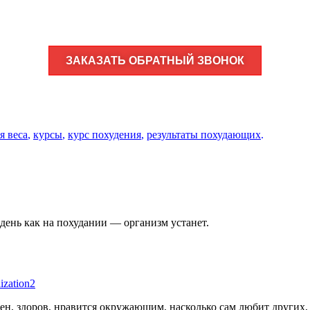
ЗАКАЗАТЬ ОБРАТНЫЙ ЗВОНОК
я веса
,
курсы
,
курс похудения
,
результаты похудающих
.
день как на похудании — организм устанет.
lization2
ичен, здоров, нравится окружающим, насколько сам любит других