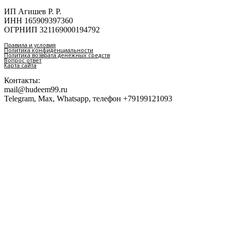
ИП Агишев Р. Р.
ИНН 165909397360
ОГРНИП 321169000194792
Правила и условия
Политика конфиденциальности
Политика возврата денежных средств
Вопрос ответ
Карта сайта
Контакты:
mail@hudeem99.ru
Telegram, Max, Whatsapp, телефон +79199121093