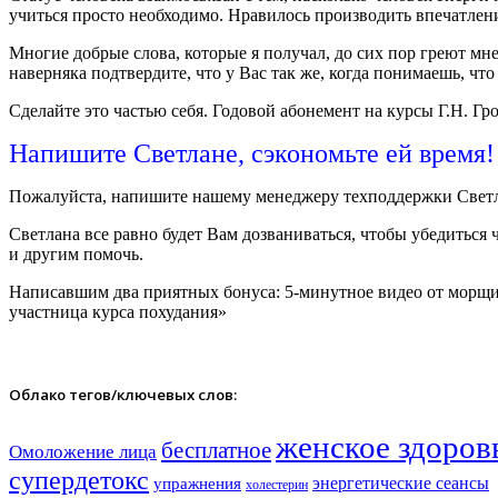
учиться просто необходимо. Нравилось производить впечатлени
Многие добрые слова, которые я получал, до сих пор греют мне
наверняка подтвердите, что у Вас так же,
когда понимаешь, что 
Сделайте это частью себя. Годовой абонемент на курсы Г.Н. Гр
Напишите Светлане, сэкономьте ей время!
Пожалуйста, напишите нашему менеджеру техподдержки Светл
Светлана все равно будет Вам дозваниваться, чтобы убедиться 
и другим помочь.
Написавшим два приятных бонуса: 5-минутное видео от морщин,
участница курса похудания»
Облако тегов/ключевых слов:
женское здоров
бесплатное
Омоложение лица
супердетокс
энергетические сеансы
упражнения
холестерин