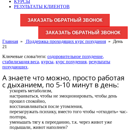
КУРСЫ
РЕЗУЛЬТАТЫ КЛИЕНТОВ
ЗАКАЗАТЬ ОБРАТНЫЙ ЗВОНОК
ЗАКАЗАТЬ ОБРАТНЫЙ ЗВОНОК
Главная
»
Поддержка проходящих курс похудания
»
День
21
Ключевые слова/теги:
оздоровительное похудение
,
стабилизация веса
,
курсы
,
курс похудения
,
результаты
похудающих
.
А знаете что можно, просто работая
с дыханием, по 5-10 минут в день:
ускорять метаболизм,
настраиваться, чтобы не эмоционировать, чтобы день
прошел спокойно,
восстанавливаться после утомления,
перезагружать психику, вместо того чтобы «отходить» час-
полтора,
уменьшать тягу к перееданию, т.к. через живот уже
подышали, живот наполнен?