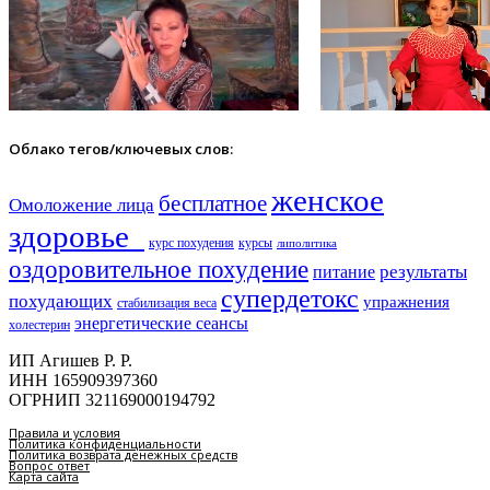
Облако тегов/ключевых слов:
женское
бесплатное
Омоложение лица
здоровье​
курс похудения
курсы
липолитика
оздоровительное похудение
результаты
питание
супердетокс
похудающих
упражнения
стабилизация веса
энергетические сеансы
холестерин
ИП Агишев Р. Р.
ИНН 165909397360
ОГРНИП 321169000194792
Правила и условия
Политика конфиденциальности
Политика возврата денежных средств
Вопрос ответ
Карта сайта