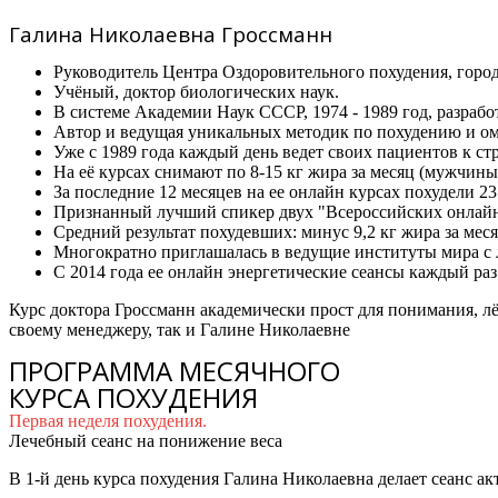
Галина Николаевна Гроссманн
Руководитель Центра Оздоровительного похудения, город
Учёный, доктор биологических наук.
В системе Академии Наук СССР, 1974 - 1989 год, разрабо
Автор и ведущая уникальных методик по похудению и о
Уже с 1989 года каждый день ведет своих пациентов к ст
На её курсах снимают по 8-15 кг жира за месяц (мужчины 
За последние 12 месяцев на ее онлайн курсах похудели 23
Признанный лучший спикер двух "Всероссийских онлай
Средний результат похудевших: минус 9,2 кг жира за меся
Многократно приглашалась в ведущие институты мира с л
С 2014 года ее онлайн энергетические сеансы каждый раз
Курс доктора Гроссманн академически прост для понимания, лё
своему менеджеру, так и Галине Николаевне
ПРОГРАММА МЕСЯЧНОГО
КУРСА ПОХУДЕНИЯ
Первая неделя похудения.
Лечебный сеанс на понижение веса
В 1-й день курса похудения Галина Николаевна делает сеанс а