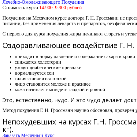
Лечебно-Омолаживающего Похудания
Стоимость курса
14.900
9.900 рублей
Похудение на Месячном курсе доктора Г. Н. Гроссманн не про
питании, без применения лекарств и препаратов, без физическ
С первого дня курса похудения жиры начинают сгорать и утека
Оздоравливающее воздействие Г. Н. Г
приходит в норму давление и содержание сахара в крови
снижается холестерин
уходят диабетические признаки
нормализуется сон
талия становится тонкой
лицо становится моложе и красивее
кожа начинает выглядеть гладкой и ровной
Это, естественно, чудо. И это чудо делает докт
Метод похудения Г. Н. Гроссманн научно обоснован, проверен 
Непохудевших на курсах Г.Н. Гроссма
кг).
Заказать Месячный Курс