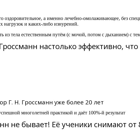
сто оздоровительное, а именно лечебно-омолаживающее, без сп
их нагрузок и каких-либо изнурений.
ть из тела естественным путём (с мочой, потом с дыханием) с т
россманн настолько эффективно, что 
ор Г. Н. Гроссманн уже более 20 лет
успешной многолетней практикой и даёт 100%-й результат
нн не бывает! Её ученики снимают от 