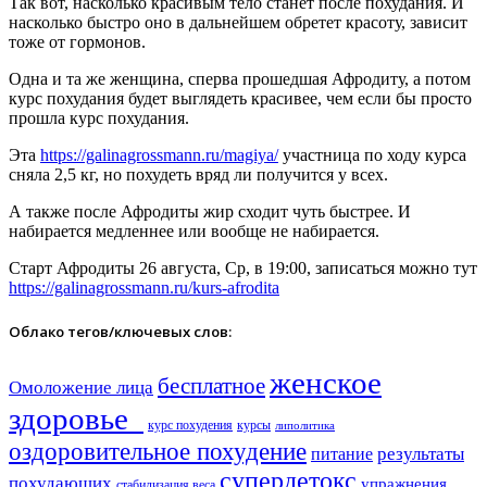
Так вот, насколько красивым тело станет после похудания. И
насколько быстро оно в дальнейшем обретет красоту, зависит
тоже от гормонов.
Одна и та же женщина, сперва прошедшая Афродиту, а потом
курс похудания будет выглядеть красивее, чем если бы просто
прошла курс похудания.
Эта
https://galinagrossmann.ru/magiya/
участница по ходу курса
сняла 2,5 кг, но похудеть вряд ли получится у всех.
А также после Афродиты жир сходит чуть быстрее. И
набирается медленнее или вообще не набирается.
Старт Афродиты 26 августа, Ср, в 19:00, записаться можно тут
https://galinagrossmann.ru/kurs-afrodita
Облако тегов/ключевых слов:
женское
бесплатное
Омоложение лица
здоровье​
курс похудения
курсы
липолитика
оздоровительное похудение
результаты
питание
супердетокс
похудающих
упражнения
стабилизация веса