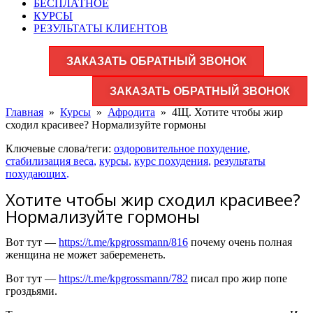
БЕСПЛАТНОЕ
КУРСЫ
РЕЗУЛЬТАТЫ КЛИЕНТОВ
ЗАКАЗАТЬ ОБРАТНЫЙ ЗВОНОК
ЗАКАЗАТЬ ОБРАТНЫЙ ЗВОНОК
Главная
»
Курсы
»
Афродита
»
4Щ. Хотите чтобы жир
сходил красивее? Нормализуйте гормоны
Ключевые слова/теги:
оздоровительное похудение
,
стабилизация веса
,
курсы
,
курс похудения
,
результаты
похудающих
.
Хотите чтобы жир сходил красивее?
Нормализуйте гормоны
Вот тут —
https://t.me/kpgrossmann/816
почему очень полная
женщина не может забеременеть.
Вот тут —
https://t.me/kpgrossmann/782
писал про жир попе
гроздьями.