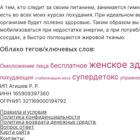
А тем, кто следит за своим питанием, занимается гим
есть во всех моих курсах похудания. При идеальном ве
организме будет полезно здоровью. Таким образом вы
мобилизоваться при недостатке энергии, а при потреб
сосудах, а быстро поглощаются жировой тканью.
Облако тегов/ключевых слов:
женское з
бесплатное
Омоложение лица
супердетокс
похудающих
упражне
стабилизация веса
ИП Агишев Р. Р.
ИНН 165909397360
ОГРНИП 321169000194792
Правила и условия
Политика конфиденциальности
Политика возврата денежных средств
Вопрос ответ
Карта сайта
Контакты: