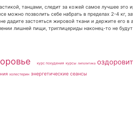
настикой, танцами, следит за кожей самое лучшее это 
се можно позволить себе набрать в пределах 2-4 кг, з
 не дадите застояться жировой ткани и держите его в
лении лишней пищи, триглицериды наконец-то не будут
доровье​
оздоровит
курс похудения
курсы
липолитика
энергетические сеансы
ния
холестерин