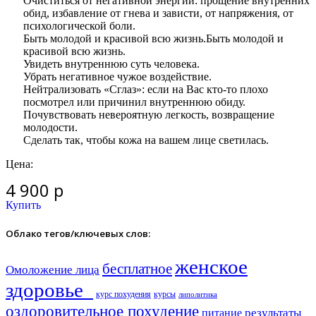
Очиститься от негативной энергии: прощение внутренних
обид, избавление от гнева и зависти, от напряжения, от
психологической боли.
Быть молодой и красивой всю жизнь.Быть молодой и
красивой всю жизнь.
Увидеть внутреннюю суть человека.
Убрать негативное чужое воздействие.
Нейтрализовать «Сглаз»: если на Вас кто-то плохо
посмотрел или причинил внутреннюю обиду.
Почувствовать невероятную легкость, возвращение
молодости.
Сделать так, чтобы кожа на вашем лице светилась.
Цена:
4 900 р
Купить
Облако тегов/ключевых слов:
женское
бесплатное
Омоложение лица
здоровье​
курс похудения
курсы
липолитика
оздоровительное похудение
результаты
питание