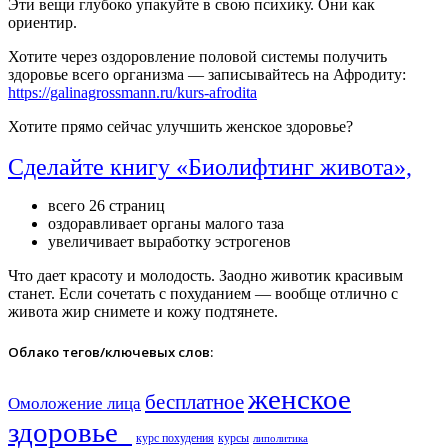
Эти вещи глубоко упакуйте в свою психику. Они как
ориентир.
Хотите через оздоровление половой системы получить
здоровье всего организма — записывайтесь на Афродиту:
https://galinagrossmann.ru/kurs-afrodita
Хотите прямо сейчас улучшить женское здоровье?
Сделайте книгу «Биолифтинг живота»,
всего 26 страниц
оздоравливает органы малого таза
увеличивает выработку эстрогенов
Что дает красоту и молодость. Заодно животик красивым
станет. Если сочетать с похуданием — вообще отлично с
живота жир снимете и кожу подтянете.
Облако тегов/ключевых слов:
женское
бесплатное
Омоложение лица
здоровье​
курс похудения
курсы
липолитика