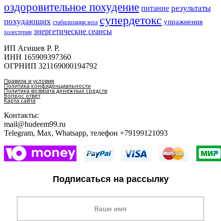
оздоровительное похудение
результаты
питание
супердетокс
похудающих
упражнения
стабилизация веса
энергетические сеансы
холестерин
ИП Агишев Р. Р.
ИНН 165909397360
ОГРНИП 321169000194792
Правила и условия
Политика конфиденциальности
Политика возврата денежных средств
Вопрос ответ
Карта сайта
Контакты:
mail@hudeem99.ru
Telegram, Max, Whatsapp, телефон +79199121093
Подписаться на рассылку