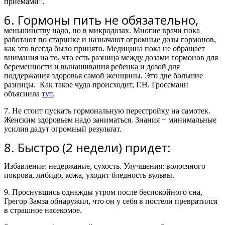
приемами”.
6. Гормоны пить не обязательно,
меньшинству надо, но в микродозах. Многие врачи пока
работают по старинке и назначают огромные дозы гормонов,
как это всегда было принято. Медицина пока не обращает
внимания на то, что есть разница между дозами гормонов для
беременности и вынашивания ребенка и дозой для
поддержания здоровья самой женщины. Это две большие
разницы.
Как такое чудо происходит, Г.Н. Гроссманн
объяснила
тут.
7. Не стоит пускать гормональную перестройку на самотек.
Женским здоровьем надо заниматься. Знания + минимальные
усилия дадут огромный результат.
8. Быстро (2 недели) придет:
Избавление: недержание, сухость. Улучшения: волосяного
покрова, либидо, кожа, уходит бледность вульвы.
9. Проснувшись однажды утром после беспокойного сна,
Грегор Замза обнаружил, что он у себя в постели превратился
в страшное насекомое.