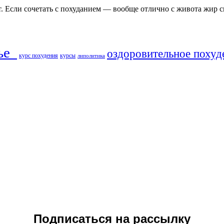
т. Если сочетать с похуданием — вообще отлично с живота жир с
ье​
оздоровительное похуд
курс похудения
курсы
липолитика
Подписаться на рассылку