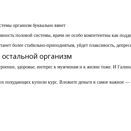
истемы организм буквально вянет
вность половой системы, врачи не особо компетентны как подде
 станет более стабильно-приподнятым, уйдет плаксивость, депрес
т остальной организм
роение, здоровье, интерес к мужчинам и к жизни тоже. И Галин
аших похудающих купили курс. Вложите деньги в самое важное —