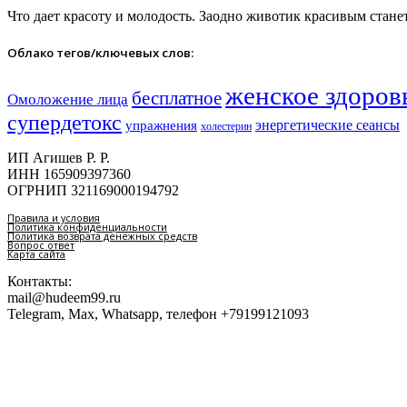
Что дает красоту и молодость. Заодно животик красивым стане
Облако тегов/ключевых слов:
женское здоров
бесплатное
Омоложение лица
супердетокс
энергетические сеансы
упражнения
холестерин
ИП Агишев Р. Р.
ИНН 165909397360
ОГРНИП 321169000194792
Правила и условия
Политика конфиденциальности
Политика возврата денежных средств
Вопрос ответ
Карта сайта
Контакты:
mail@hudeem99.ru
Telegram, Max, Whatsapp, телефон +79199121093