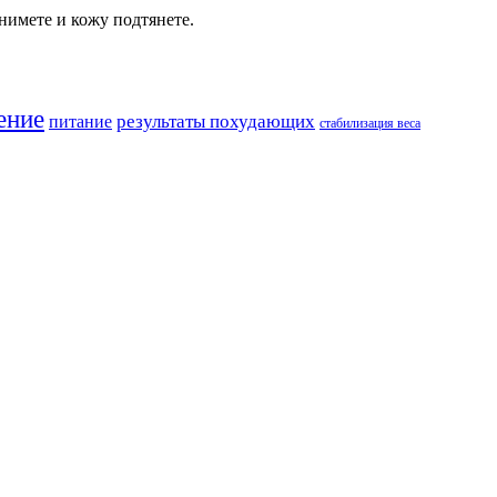
нимете и кожу подтянете.
ение
результаты похудающих
питание
стабилизация веса