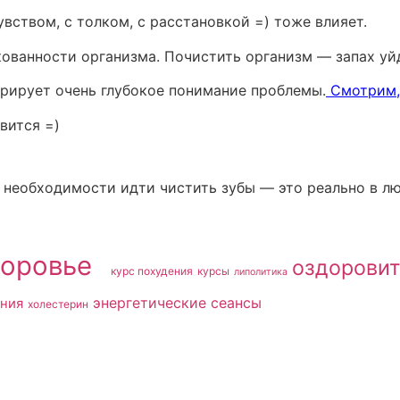
вством, с толком, с расстановкой =) тоже влияет.
акованности организма. Почистить организм — запах у
рирует очень глубокое понимание проблемы.
Смотрим, 
вится =)
 необходимости идти чистить зубы — это реально в лю
доровье​
оздоровит
курс похудения
курсы
липолитика
энергетические сеансы
ния
холестерин