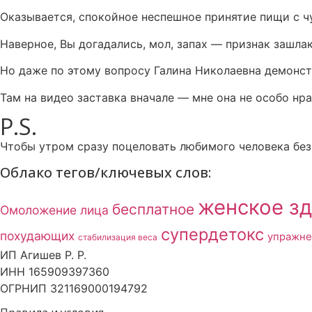
Оказывается, спокойное неспешное принятие пищи с чу
Наверное, Вы догадались, мол, запах — признак зашл
Но даже по этому вопросу Галина Николаевна демонст
Там на видео заставка вначале — мне она не особо нра
P.S.
Чтобы утром сразу поцеловать любимого человека без
Облако тегов/ключевых слов:
женское з
бесплатное
Омоложение лица
супердетокс
похудающих
упражне
стабилизация веса
ИП Агишев Р. Р.
ИНН 165909397360
ОГРНИП 321169000194792