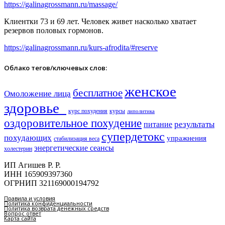
https://galinagrossmann.ru/massage/
Клиентки 73 и 69 лет. Человек живет насколько хватает
резервов половых гормонов.
https://galinagrossmann.ru/kurs-afrodita/#reserve
Облако тегов/ключевых слов:
женское
бесплатное
Омоложение лица
здоровье​
курс похудения
курсы
липолитика
оздоровительное похудение
результаты
питание
супердетокс
похудающих
упражнения
стабилизация веса
энергетические сеансы
холестерин
ИП Агишев Р. Р.
ИНН 165909397360
ОГРНИП 321169000194792
Правила и условия
Политика конфиденциальности
Политика возврата денежных средств
Вопрос ответ
Карта сайта