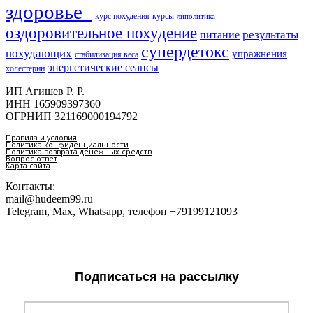
здоровье​
курс похудения
курсы
липолитика
оздоровительное похудение
результаты
питание
супердетокс
похудающих
упражнения
стабилизация веса
энергетические сеансы
холестерин
ИП Агишев Р. Р.
ИНН 165909397360
ОГРНИП 321169000194792
Правила и условия
Политика конфиденциальности
Политика возврата денежных средств
Вопрос ответ
Карта сайта
Контакты:
mail@hudeem99.ru
Telegram, Max, Whatsapp, телефон +79199121093
Подписаться на рассылку