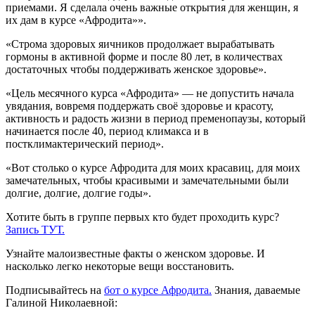
приемами. Я сделала очень важные открытия для женщин, я
их дам в курсе «Афродита»».
«Строма здоровых яичников продолжает вырабатывать
гормоны в активной форме и после 80 лет, в количествах
достаточных чтобы поддерживать женское здоровье».
«Цель месячного курса «Афродита» — не допустить начала
увядания, вовремя поддержать своё здоровье и красоту,
активность и радость жизни в период пременопаузы, который
начинается после 40, период климакса и в
постклимактерический период».
«Вот столько о курсе Афродита для моих красавиц, для моих
замечательных, чтобы красивыми и замечательными были
долгие, долгие, долгие годы».
Хотите быть в группе первых кто будет проходить курс?
Запись ТУТ.
Узнайте малоизвестные факты о женском здоровье. И
насколько легко некоторые вещи восстановить.
Подписывайтесь на
бот о курсе Афродита.
Знания, даваемые
Галиной Николаевной: