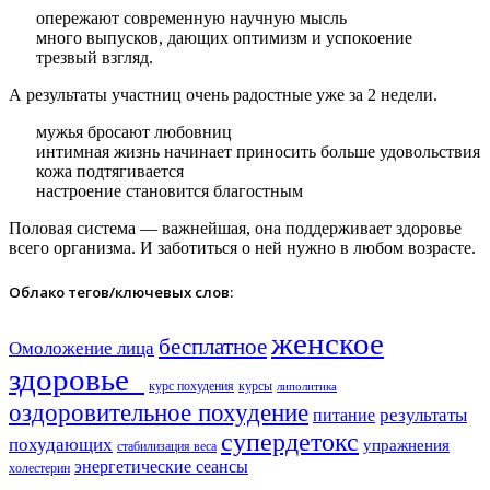
опережают современную научную мысль
много выпусков, дающих оптимизм и успокоение
трезвый взгляд.
А результаты участниц очень радостные уже за 2 недели.
мужья бросают любовниц
интимная жизнь начинает приносить больше удовольствия
кожа подтягивается
настроение становится благостным
Половая система — важнейшая, она поддерживает здоровье
всего организма. И заботиться о ней нужно в любом возрасте.
Облако тегов/ключевых слов:
женское
бесплатное
Омоложение лица
здоровье​
курс похудения
курсы
липолитика
оздоровительное похудение
результаты
питание
супердетокс
похудающих
упражнения
стабилизация веса
энергетические сеансы
холестерин