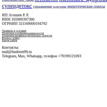
супердетокс
энергетические сеансы
упражнения
холестерин
ИП Агишев Р. Р.
ИНН 165909397360
ОГРНИП 321169000194792
Правила и условия
Политика конфиденциальности
Политика возврата денежных средств
Вопрос ответ
Карта сайта
Контакты:
mail@hudeem99.ru
Telegram, Max, Whatsapp, телефон +79199121093