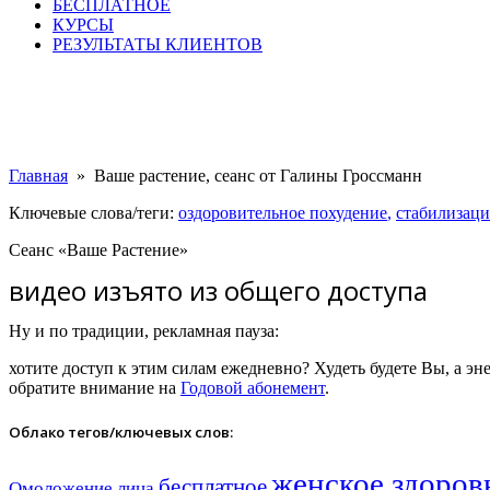
БЕСПЛАТНОЕ
КУРСЫ
РЕЗУЛЬТАТЫ КЛИЕНТОВ
Главная
»
Ваше растение, сеанс от Галины Гроссманн
Ключевые слова/теги:
оздоровительное похудение
,
стабилизаци
Cеанс «Ваше Растение»
видео изъято из общего доступа
Ну и по традиции, рекламная пауза:
хотите доступ к этим силам ежедневно? Худеть будете Вы, а эн
обратите внимание на
Годовой абонемент
.
Облако тегов/ключевых слов:
женское здоров
бесплатное
Омоложение лица