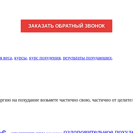
ЗАКАЗАТЬ ОБРАТНЫЙ ЗВОНОК
я веса
,
курсы
,
курс похудения
,
результаты похудающих
.
ергию на похудание возьмете частично свою, частично от целител
ье​
оздоровительное похуд