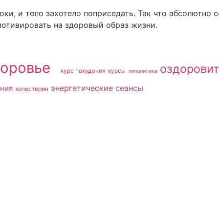
роки, и тело захотело поприседать. Так что абсолютно 
мотивировать на здоровый образ жизни.
доровье​
оздоровит
курс похудения
курсы
липолитика
энергетические сеансы
ния
холестерин