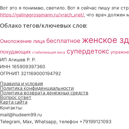
Вот это я понимаю, светило. Вот я сейчас пишу эти ст
https://galinagrossmann.ru/vrach_vret/
, что врач должен 
Облако тегов/ключевых слов:
женское з
бесплатное
Омоложение лица
супердетокс
похудающих
упражне
стабилизация веса
ИП Агишев Р. Р.
ИНН 165909397360
ОГРНИП 321169000194792
Правила и условия
Политика конфиденциальности
Политика возврата денежных средств
Вопрос ответ
Карта сайта
Контакты:
mail@hudeem99.ru
Telegram, Max, Whatsapp, телефон +79199121093