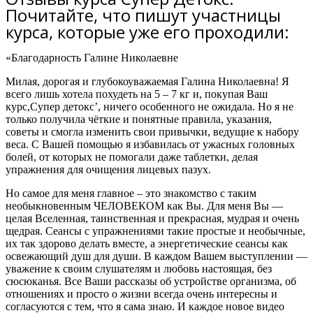
Почитайте, что пишут участницы
курса, которые уже его проходили:
«Благодарность Галине Николаевне
Милая, дорогая и глубокоуважаемая Галина Николаевна! Я
всего лишь хотела похудеть на 5 – 7 кг и, покупая Ваш
курс,Супер детокс’,
ничего особенного не ожидала
. Но я не
только получила чёткие и понятные правила, указания,
советы и
смогла изменить свои привычки, ведущие к набору
веса.
С Вашей помощью
я избавилась от ужасных головных
болей
, от которых не помогали даже таблетки, делая
упражнения для очищения лицевых пазух.
Но самое для меня главное – это знакомство с таким
необыкновенным ЧЕЛОВЕКОМ как Вы.
Для меня Вы —
целая Вселенная, таинственная и прекрасная, мудрая и очень
щедрая. Сеансы с упражнениями такие простые и необычные,
их так здорово делать вместе, а энергетические сеансы как
освежающий душ для души. В каждом Вашем выступлении —
уважение к своим слушателям и любовь настоящая, без
сюсюканья. Все Ваши рассказы об устройстве организма, об
отношениях и просто о жизни всегда очень интересны и
согласуются с тем, что я сама знаю. И каждое новое видео