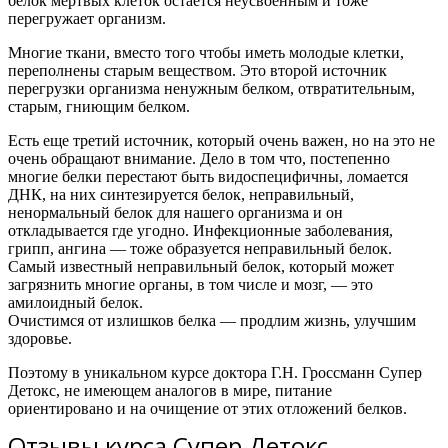
белок мертвых клеток остается неусвоенным и тоже
перегружает организм.
Многие ткани, вместо того чтобы иметь молодые клетки,
переполнены старым веществом. Это второй источник
перегрузки организма ненужным белком, отвратительным,
старым, гниющим белком.
Есть еще третий источник, который очень важен, но на это не
очень обращают внимание. Дело в том что, постепенно
многие белки перестают быть видоспецифичны, ломается
ДНК, на них синтезируется белок, неправильный,
ненормальный белок для нашего организма и он
откладывается где угодно. Инфекционные заболевания,
грипп, ангина — тоже образуется неправильный белок.
Самый известный неправильный белок, который может
загрязнить многие органы, в том числе и мозг, — это
амилоидный белок.
Очистимся от излишков белка — продлим жизнь, улучшим
здоровье.
Поэтому в уникальном курсе доктора Г.Н. Гроссманн Супер
Детокс, не имеющем аналогов в мире, питание
ориентировано и на очищение от этих отложений белков.
Отзывы курса Супер Детокс.