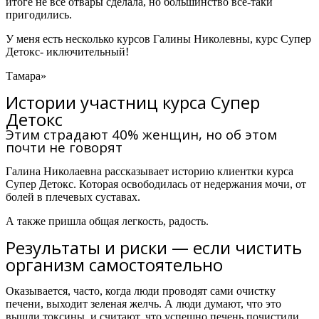
итоге не все отвары сделала, но большинство все-таки
пригодились.
У меня есть несколько курсов Галины Николевны,
курс Супер
Детокс- иключительный!
Тамара»
Истории участниц курса Супер
Детокс
Этим страдают 40% женщин, но об этом
почти не говорят
Галина Николаевна рассказывает историю клиентки курса
Супер Детокс.
Которая освободилась от недержания мочи, от
болей в плечевых суставах.
А также пришла общая легкость, радость.
Результаты и риски — если чистить
организм самостоятельно
Оказывается, часто, когда люди проводят сами очистку
печени, выходит зеленая желчь. А люди думают, что это
вышли токсины, и считают, что успешно печень почистили.