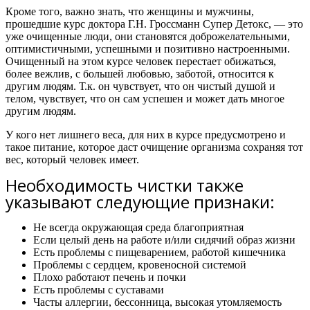
Кроме того, важно знать,
что женщины и мужчины,
прошедшие курс доктора Г.Н. Гроссманн Супер Детокс, — это
уже очищенные люди, они становятся доброжелательными,
оптимистичными, успешными и позитивно настроенными.
Очищенный на этом курсе человек перестает обижаться,
более вежлив, с большей любовью, заботой, относится к
другим людям. Т.к. он чувствует, что он чистый душой и
телом, чувствует, что он сам успешен и может дать многое
другим людям.
У кого нет лишнего веса, для них в курсе предусмотрено и
такое питание, которое даст очищение организма сохраняя тот
вес, который человек имеет.
Необходимость чистки также
указывают следующие признаки:
Не всегда окружающая среда благоприятная
Если целый день на работе и/или сидячий образ жизни
Есть проблемы с пищеварением, работой кишечника
Проблемы с сердцем, кровеносной системой
Плохо работают печень и почки
Есть проблемы с суставами
Часты аллергии, бессонница, высокая утомляемость