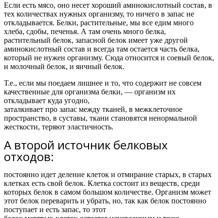
Если есть мясо, оно несет хороший аминокислотный состав, в
тех количествах нужных организму, то ничего в запас не
откладывается. Белки, растительные, мы все едим много
хлеба, сдобы, печенья. А там очень много белка,
растительный белок, запасной белок имеет уже другой
аминокислотный состав и всегда там остается часть белка,
который не нужен организму. Сюда относится и соевый белок,
и молочный белок, и яичный белок.
Т.е.,
если мы поедаем лишнее и то, что содержит не совсем
качественные для организма белки, — организм их
откладывает куда угодно,
заталкивает про запас между тканей, в межклеточное
пространство, в суставы, ткани становятся ненормальной
жесткости, теряют эластичность.
А второй источник белковых
отходов:
постоянно идет деление клеток и отмирание старых, в старых
клетках есть свой белок. Клетка состоит из веществ, среди
которых белок в самом большом количестве. Организм может
этот белок переварить и убрать, но, так как белок постоянно
поступает и есть запас, то этот