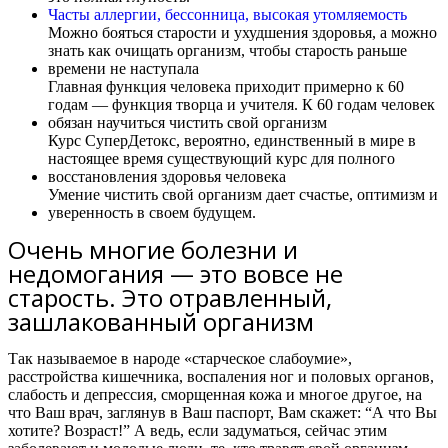
Часты аллергии, бессонница, высокая утомляемость
Можно бояться старости и ухудшения здоровья, а можно
знать как очищать организм, чтобы старость раньше
времени не наступала
Главная функция человека приходит примерно к 60
годам — функция творца и учителя. К 60 годам человек
обязан научиться чистить свой организм
Курс СуперДетокс, вероятно, единственный в мире в
настоящее время существующий курс для полного
восстановления здоровья человека
Умение чистить свой организм дает счастье, оптимизм и
уверенность в своем будущем.
Очень многие болезни и
недомогания — это вовсе не
старость. Это отравленный,
зашлакованный организм
Так называемое в народе «старческое слабоумие»,
расстройства кишечника, воспаления ног и половых органов,
слабость и депрессия, сморщенная кожа и многое другое, на
что Ваш врач, заглянув в Ваш паспорт, Вам скажет: “А что Вы
хотите? Возраст!” А ведь, если задуматься, сейчас этим