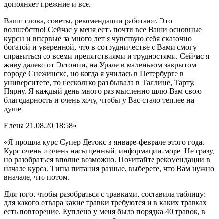
дополняет прежние и все.
Ваши слова, советы, рекомендации работают. Это
волшебство! Сейчас у меня есть почти все Ваши основные
курсы и впервые за много лет я чувствую себя сказочно
богатой и уверенной, что в сотрудничестве с Вами смогу
справиться со всеми препятствиями и трудностями. Сейчас я
живу далеко от Эстонии, на Урале в маленьком закрытом
городе Снежинске, но когда я училась в Петербурге в
университете, то несколько раз бывала в Таллине, Тарту,
Пярну. Я каждый день много раз мысленно шлю Вам свою
благодарность и очень хочу, чтобы у Вас стало теплее на
душе.
Елена
21.08.20 18:58»
«Я прошла курс Супер Детокс в январе-феврале этого года.
Курс очень и очень насыщенный, информации-море. Не сразу,
но разобраться вполне возможно. Почитайте рекомендации в
начале курса. Типы питания разные, выберете, что Вам нужно
вначале, что потом.
Для того, чтобы разобраться с травками, составила таблицу:
для какого отвара какие травки требуются и в каких травках
есть повторение. Куплено у меня было порядка 40 травок, в