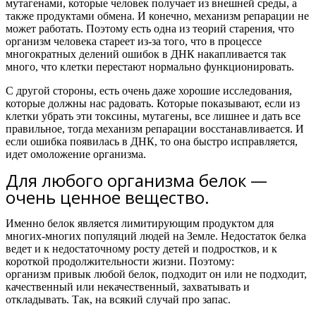
мутагенами, которые человек получает из внешней среды, а
также продуктами обмена. И конечно, механизм репарации не
может работать.
Поэтому есть одна из теорий старения, что
организм человека стареет из-за того, что в процессе
многократных делений ошибок в ДНК накапливается так
много, что клетки перестают нормально функционировать.
С другой стороны, есть очень даже хорошие исследования,
которые должны нас радовать. Которые показывают, если из
клетки убрать эти токсины, мутагены, все лишнее и дать все
правильное, тогда механизм репарации восстанавливается. И
если ошибка появилась в ДНК, то она быстро исправляется,
идет омоложение организма.
Для любого организма белок —
очень ценное вещество.
Именно белок является лимитирующим продуктом для
многих-многих популяций людей на Земле. Недостаток белка
ведет и к недостаточному росту детей и подростков, и к
короткой продолжительности жизни. Поэтому:
организм привык любой белок, подходит он или не подходит,
качественный или некачественный, захватывать и
откладывать.
Так, на всякий случай про запас.