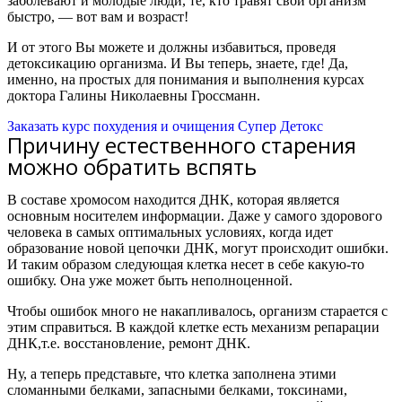
заболевают и молодые люди, те, кто травят свой организм
быстро, — вот вам и возраст!
И от этого Вы можете и должны избавиться, проведя
детоксикацию организма. И Вы теперь, знаете, где! Да,
именно, на простых для понимания и выполнения курсах
доктора Галины Николаевны Гроссманн.
Заказать курс похудения и очищения Супер Детокс
Причину естественного старения
можно обратить вспять
В составе хромосом находится ДНК, которая является
основным носителем информации. Даже у самого здорового
человека в самых оптимальных условиях, когда идет
образование новой цепочки ДНК, могут происходит ошибки.
И таким образом следующая клетка несет в себе какую-то
ошибку. Она уже может быть неполноценной.
Чтобы ошибок много не накапливалось, организм старается с
этим справиться. В каждой клетке есть механизм репарации
ДНК,
т.е. восстановление, ремонт ДНК.
Ну, а теперь представьте, что клетка заполнена этими
сломанными белками, запасными белками, токсинами,