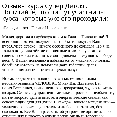
Отзывы курса Супер Детокс.
Почитайте, что пишут участницы
курса, которые уже его проходили:
«Благодарность Галине Николаевне
Милая, дорогая и глубокоуважаемая Галина Николаевна! Я
всего лишь хотела похудеть на 5 – 7 кг и, покупая Ваш
курс,Супер детокс’,
ничего особенного не ожидала
. Но я не
только получила чёткие и понятные правила, указания,
советы и
смогла изменить свои привычки, ведущие к набору
веса.
С Вашей помощью
я избавилась от ужасных головных
болей
, от которых не помогали даже таблетки, делая
упражнения для очищения лицевых пазух.
Но самое для меня главное – это знакомство с таким
необыкновенным ЧЕЛОВЕКОМ как Вы.
Для меня Вы —
целая Вселенная, таинственная и прекрасная, мудрая и очень
щедрая. Сеансы с упражнениями такие простые и необычные,
их так здорово делать вместе, а энергетические сеансы как
освежающий душ для души. В каждом Вашем выступлении —
уважение к своим слушателям и любовь настоящая, без
сюсюканья. Все Ваши рассказы об устройстве организма, об
отношениях и просто о жизни всегда очень интересны и