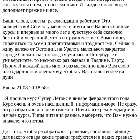
согласуются с тем, что я сама знаю. И каждое новое видео
дополняет прежние и все.
Ваши слова, советы, рекомендации работают. Это
волшебство! Сейчас у меня есть почти все Ваши основные
курсы и впервые за много лет я чувствую себя сказочно
богатой и уверенной, что в сотрудничестве с Вами смогу
справиться со всеми препятствиями и трудностями. Сейчас я
живу далеко от Эстонии, на Урале в маленьком закрытом
городе Снежинске, но когда я училась в Петербурге в
университете, то несколько раз бывала в Таллине, Тарту,
Пярну. Я каждый день много раз мысленно шлю Вам свою
благодарность и очень хочу, чтобы у Вас стало теплее на
душе.
Елена
21.08.20 18:58»
«Я прошла курс Супер Детокс в январе-феврале этого года.
Курс очень и очень насыщенный, информации-море. Не сразу,
но разобраться вполне возможно. Почитайте рекомендации в
начале курса. Типы питания разные, выберете, что Вам нужно
вначале, что потом.
Для того, чтобы разобраться с травками, составила таблицу:
для какого отвара какие травки требуются и в каких травках