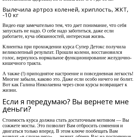
Вылечила артроз коленей, хриплость, ЖКТ,
-10 кг
Видео еще замечательно тем, что дает понимание, что себя
запускать не надо. О себе надо заботиться, даже если
работаете, куча обязанностей, интересная жизнь.
Клиентка при прохождении курса Супер Детокс получила
великолепный результат. Прошли колени, восстановился
голос, вернулось нормальное функционирование желудочно-
кишечного тракта.
А также (!) приподнятое настроение и повседневная легкость!
Многие забыли, каково это. Даже если особо ничего не болит.
Вот как Галина Николаевна через свои курсы возвращает к
жизни.
Если я передумаю? Вы вернете мне
деньги?
Стоимость курса должна стать достаточным мотивом — Вы
сожжете мосты. Это позволит Вам отбросить сомнения и
двигаться только вперед. В этом ключе пообещать Вам
возврат «в случае чего» — значит, обречь Вас на постоянные