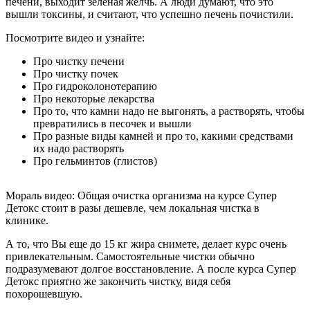
печени, выходит зеленая желчь. А люди думают, что это
вышли токсины, и считают, что успешно печень почистили.
Посмотрите видео и узнайте:
Про чистку печени
Про чистку почек
Про гидроколонотерапию
Про некоторые лекарства
Про то, что камни надо не выгонять, а растворять, чтобы
превратились в песочек и вышли
Про разные виды камней и про то, какими средствами
их надо растворять
Про гельминтов (глистов)
Мораль видео:
Общая очистка организма на курсе Супер
Детокс стоит в разы дешевле, чем локальная чистка в
клинике.
А то, что Вы еще до 15 кг жира снимете, делает курс очень
привлекательным. Самостоятельные чистки обычно
подразумевают долгое восстановление. А после курса Супер
Детокс приятно же закончить чистку, видя себя
похорошевшую.