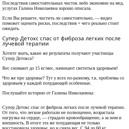
Последствия самостоятельных чисток либо экономии на мед.
услугах Галина Николаевна хорошо описала.
Если Вы решаете, чистить ли самостоятельно, — видео
поможет оценить риски, последствия + чего реально стоит
ожидать.
Супер Детокс спас от фиброза легких после
лучевой терапии
Хотите знать, какие же результаты получают участницы
Супер Детокса?
Вес снимают до 15 кг/мес, начинают светиться здоровьем!
Что же про здоровье? Тут у всех по-разному, т.к. проблемы со
здоровьем у каждой похудающей особенные.
Послушайте историю от
Галины Николаевны:
Супер Детокс спас от фиброза легких после лучевой терапии.
От того, что легкие работали не полноценно, возрастала
нагрузка на сердце, — страдало кровообращение, а за ним и
внешность. В итоге эта же похудающая не только
восстановила здоровье, но и сняла вес. С 94 до 60 кг.