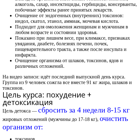
алкоголь, сахар, инсектициды, гербициды, консерванты,
побочные эффекты ранее принятых лекарств.
Очищение от эндогенных (внутренних) токсинов:
индол, скатол, этанол, аммиак, мочевая кислота.
Подходит для омоложения женщинам и мужчинам в
любом возрасте и состоянии здоровья.
Показано при лишнем весе, при климаксе, признаках
увядания, диабете, болезнях печени, почек,
пищеварительного тракта, а также после инсульта и
инфаркта.
Очищение организма от шлаков, токсинов, ядов и
различных отложений.
На видео записи: идёт последний выпускной день курса.
Группа из 9 человек сожгла все вместе
91 кг жира
, шлаков и
токсинов.
Цель курса: похудение +
детоксикация
сбросить за 4 недели 8-15 кг
Цель детокса —
очистить
жировых отложений (мужчины до 17-18 кг),
организм от:
токсинов