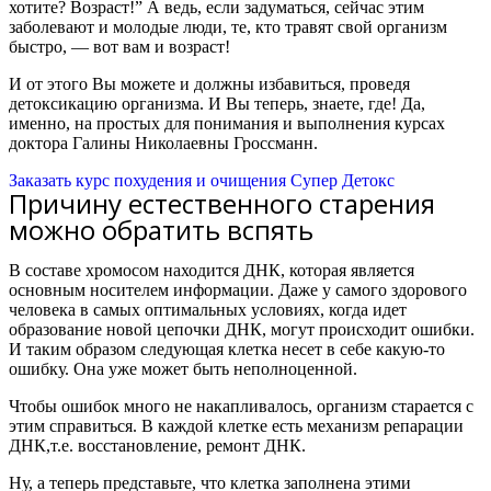
хотите? Возраст!” А ведь, если задуматься, сейчас этим
заболевают и молодые люди, те, кто травят свой организм
быстро, — вот вам и возраст!
И от этого Вы можете и должны избавиться, проведя
детоксикацию организма. И Вы теперь, знаете, где! Да,
именно, на простых для понимания и выполнения курсах
доктора Галины Николаевны Гроссманн.
Заказать курс похудения и очищения Супер Детокс
Причину естественного старения
можно обратить вспять
В составе хромосом находится ДНК, которая является
основным носителем информации. Даже у самого здорового
человека в самых оптимальных условиях, когда идет
образование новой цепочки ДНК, могут происходит ошибки.
И таким образом следующая клетка несет в себе какую-то
ошибку. Она уже может быть неполноценной.
Чтобы ошибок много не накапливалось, организм старается с
этим справиться. В каждой клетке есть механизм репарации
ДНК,
т.е. восстановление, ремонт ДНК.
Ну, а теперь представьте, что клетка заполнена этими