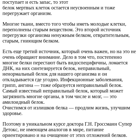
поступает и есть запас, то этот
белок мертвых клеток остается неусвоенным и тоже
перегружает организм.
Многие ткани, вместо того чтобы иметь молодые клетки,
переполнены старым веществом. Это второй источник
перегрузки организма ненужным белком, отвратительным,
старым, гниющим белком.
Есть еще третий источник, который очень важен, но на это не
очень обращают внимание. Дело в том что, постепенно
многие белки перестают быть видоспецифичны, ломается
ДНК, на них синтезируется белок, неправильный,
ненормальный белок для нашего организма и он
откладывается где угодно. Инфекционные заболевания,
грипп, ангина — тоже образуется неправильный белок.
Самый известный неправильный белок, который может
загрязнить многие органы, в том числе и мозг, — это
амилоидный белок.
Очистимся от излишков белка — продлим жизнь, улучшим
здоровье.
Поэтому в уникальном курсе доктора Г.Н. Гроссманн Супер
Детокс, не имеющем аналогов в мире, питание
ориентировано и на очищение от этих отложений белков.