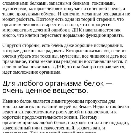
сломанными белками, запасными белками, токсинами,
мутагенами, которые человек получает из внешней среды, а
также продуктами обмена. И конечно, механизм репарации не
может работать.
Поэтому есть одна из теорий старения, что
организм человека стареет из-за того, что в процессе
многократных делений ошибок в ДНК накапливается так
много, что клетки перестают нормально функционировать.
С другой стороны, есть очень даже хорошие исследования,
которые должны нас радовать. Которые показывают, если из
клетки убрать эти токсины, мутагены, все лишнее и дать все
правильное, тогда механизм репарации восстанавливается. И
если ошибка появилась в ДНК, то она быстро исправляется,
идет омоложение организма.
Для любого организма белок —
очень ценное вещество.
Именно белок является лимитирующим продуктом для
многих-многих популяций людей на Земле. Недостаток белка
ведет и к недостаточному росту детей и подростков, и к
короткой продолжительности жизни. Поэтому:
организм привык любой белок, подходит он или не подходит,
качественный или некачественный, захватывать и