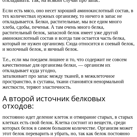
откладывать.
Так, на всякий случай про запас.
Если есть мясо, оно несет хороший аминокислотный состав, в
тех количествах нужных организму, то ничего в запас не
откладывается. Белки, растительные, мы все едим много
хлеба, сдобы, печенья. А там очень много белка,
растительный белок, запасной белок имеет уже другой
аминокислотный состав и всегда там остается часть белка,
который не нужен организму. Сюда относится и соевый белок,
и молочный белок, и яичный белок.
Т.е.,
если мы поедаем лишнее и то, что содержит не совсем
качественные для организма белки, — организм их
откладывает куда угодно,
заталкивает про запас между тканей, в межклеточное
пространство, в суставы, ткани становятся ненормальной
жесткости, теряют эластичность.
А второй источник белковых
отходов:
постоянно идет деление клеток и отмирание старых, в старых
клетках есть свой белок. Клетка состоит из веществ, среди
которых белок в самом большом количестве. Организм может
этот белок переварить и убрать, но, так как белок постоянно