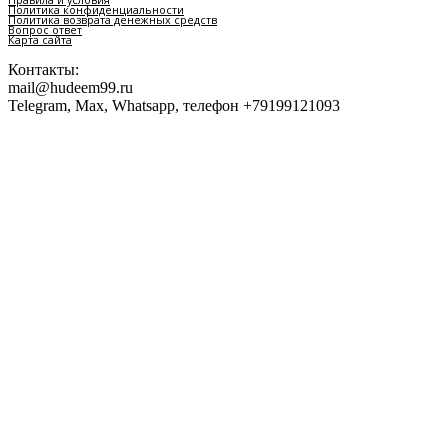
Правила и условия
Политика конфиденциальности
Политика возврата денежных средств
Вопрос ответ
Карта сайта
Контакты:
mail@hudeem99.ru
Telegram, Max, Whatsapp, телефон +79199121093