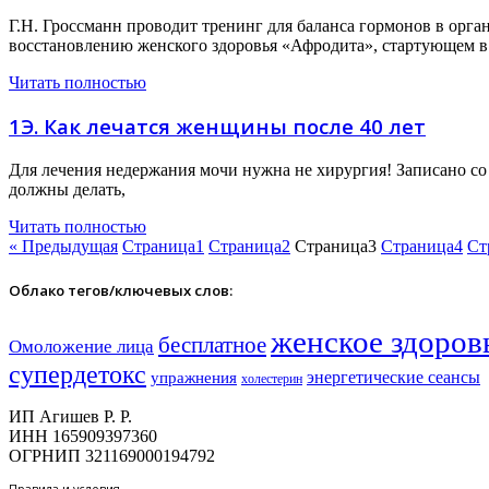
Г.Н. Гроссманн проводит тренинг для баланса гормонов в орган
восстановлению женского здоровья «Афродита», стартующем в
Читать полностью
1Э. Как лечатся женщины после 40 лет
Для лечения недержания мочи нужна не хирургия! Записано со
должны делать,
Читать полностью
« Предыдущая
Страница
1
Страница
2
Страница
3
Страница
4
Ст
Облако тегов/ключевых слов:
женское здоров
бесплатное
Омоложение лица
супердетокс
энергетические сеансы
упражнения
холестерин
ИП Агишев Р. Р.
ИНН 165909397360
ОГРНИП 321169000194792