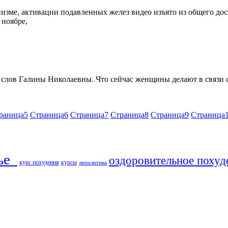
изме, активации подавленных желез видео изъято из общего дост
 ноябре,
 слов Галины Николаевны. Что сейчас женщины делают в связи с
раница
5
Страница
6
Страница
7
Страница
8
Страница
9
Страница
ье​
оздоровительное похуд
курс похудения
курсы
липолитика