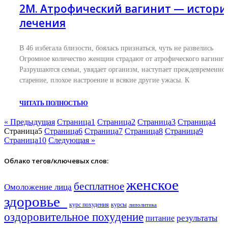
2М. Атрофический вагинит — истори
лечения
В 46 избегала близости, боялась признаться, чуть не развелись
Огромное количество женщин страдают от атрофического вагинита
Разрушаются семьи, увядает организм, наступает преждевременно
старение, плохое настроение и всякие другие ужасы. К
ЧИТАТЬ ПОЛНОСТЬЮ
« Предыдущая
Страница
1
Страница
2
Страница
3
Страница
4
Страница
5
Страница
6
Страница
7
Страница
8
Страница
9
Страница
10
Следующая »
Облако тегов/ключевых слов:
женское
бесплатное
Омоложение лица
здоровье​
курс похудения
курсы
липолитика
оздоровительное похудение
результаты
питание