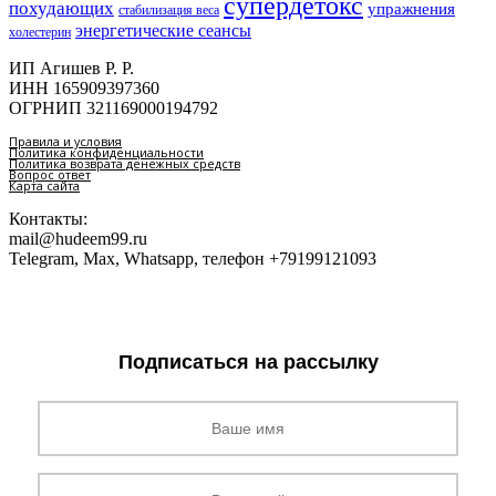
супердетокс
похудающих
упражнения
стабилизация веса
энергетические сеансы
холестерин
ИП Агишев Р. Р.
ИНН 165909397360
ОГРНИП 321169000194792
Правила и условия
Политика конфиденциальности
Политика возврата денежных средств
Вопрос ответ
Карта сайта
Контакты:
mail@hudeem99.ru
Telegram, Max, Whatsapp, телефон +79199121093
Подписаться на рассылку