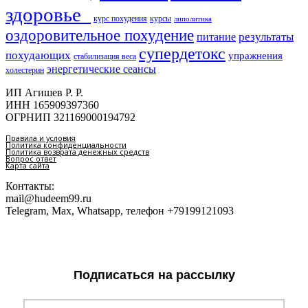
здоровье​
курс похудения
курсы
липолитика
оздоровительное похудение
результаты
питание
супердетокс
похудающих
упражнения
стабилизация веса
энергетические сеансы
холестерин
ИП Агишев Р. Р.
ИНН 165909397360
ОГРНИП 321169000194792
Правила и условия
Политика конфиденциальности
Политика возврата денежных средств
Вопрос ответ
Карта сайта
Контакты:
mail@hudeem99.ru
Telegram, Max, Whatsapp, телефон +79199121093
Подписаться на рассылку