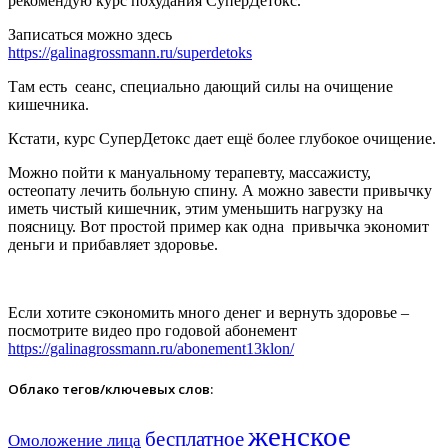
рекомендую курс похудания СуперДетокс.
Записаться можно здесь
https://galinagrossmann.ru/superdetoks
Там есть сеанс, специально дающий силы на очищение
кишечника.
Кстати, курс СуперДетокс дает ещё более глубокое очищение.
Можно пойти к мануальному терапевту, массажисту,
остеопату лечить больную спину. А можно завести привычку
иметь чистый кишечник, этим уменьшить нагрузку на
поясницу. Вот простой пример как одна привычка экономит
деньги и прибавляет здоровье.
Если хотите сэкономить много денег и вернуть здоровье –
посмотрите видео про годовой абонемент
https://galinagrossmann.ru/abonement13klon/
Облако тегов/ключевых слов:
женское
бесплатное
Омоложение лица