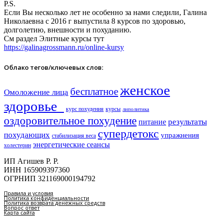
P.S.
Если Вы несколько лет не особенно за нами следили, Галина
Николаевна с 2016 г выпустила 8 курсов по здоровью,
долголетию, внешности и похуданию.
См раздел Элитные курсы тут
https://galinagrossmann.ru/online-kursy
Облако тегов/ключевых слов:
женское
бесплатное
Омоложение лица
здоровье​
курс похудения
курсы
липолитика
оздоровительное похудение
результаты
питание
супердетокс
похудающих
упражнения
стабилизация веса
энергетические сеансы
холестерин
ИП Агишев Р. Р.
ИНН 165909397360
ОГРНИП 321169000194792
Правила и условия
Политика конфиденциальности
Политика возврата денежных средств
Вопрос ответ
Карта сайта