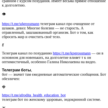
сравним с курсом похудания. Имеет весьма прямое отношение
к долголетию.
👁
https://t.me/sdgrossmann
телеграм канал про очищение от
шлаков. девиз: Многие болезни — не старость. А
отравленный, зашлакованный организм. Бот о том, как
сбросить жир и очистить своё тело.
💃
Телеграм канал по похуданию
https://t.me/kpgrossmann
— он в
основном для новеньких, на долголетие влияет т к он
оптимистичный, особенно Галина Николаевна на видео.
Телеграм боты
,
бот — значит там ежедневные автоматические сообщения. Бот
обезличен:
🍓
https://t.me/afrodita_health_education_bot
телеграм бот по женскому здоровью, эндокринной системе.