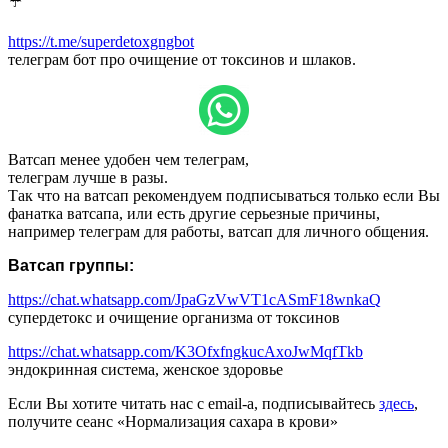
☔️
https://t.me/superdetoxgngbot
телеграм бот про очищение от токсинов и шлаков.
Ватсап менее удобен чем телеграм,
телеграм лучше в разы.
Так что на ватсап рекомендуем подписываться только если Вы
фанатка ватсапа, или есть другие серьезные причины,
например телеграм для работы, ватсап для личного общения.
Ватсап группы:
https://chat.whatsapp.com/JpaGzVwVT1cASmF18wnkaQ
супердетокс и очищение организма от токсинов
https://chat.whatsapp.com/K3OfxfngkucAxoJwMqfTkb
эндокринная система, женское здоровье
Если Вы хотите читать нас с email-а, подписывайтесь
здесь
,
получите сеанс «Нормализация сахара в крови»