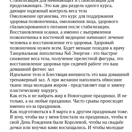
Стабилизация для начинающих и стабилизация для
продолжающих. Это как два раздела одного курса,
дающие надежный контроль веса тела
Омоложение организма, это курс для поддержания
здоровья позвоночника, омоложения лица, здорового
сбалансированного питания после стабилизации.
Восстановления осанки, а именно с выпрямления
позвоночника в восточной медицине начинают лечение
человека и восстановление его здоровья. Здоровый
позвоночник нужен всем. Будет меньше походов к врачу
Танцевальная липолитика №6 Энергия - это быстрое
снижение веса тела, получение прелестной фигуры, это
восстановление здоровья при сидячей работе это ваш
домашний фитнес зал
Идеальное тело и Блестящая внешность это ваш домашний
тренажерный зал. А при желании наполнить обвисшие
ткани лица молодым жиром - представляет еще и замену
пластическому хирургу.
Как есть и не набрать жир в Новогодние праздники. И не
только, а на любые праздники. Часто срывы происходят
именно из-за праздников.
Как подготовиться к 8 марта и к другим праздникам тоже.
Я хочу, чтобы вы у меня блистали на праздниках, чтобы в
свой День Рождения были Королевой, чтобы на свадьбе
дочки или внучки вами восхищались. И чтобы молодые