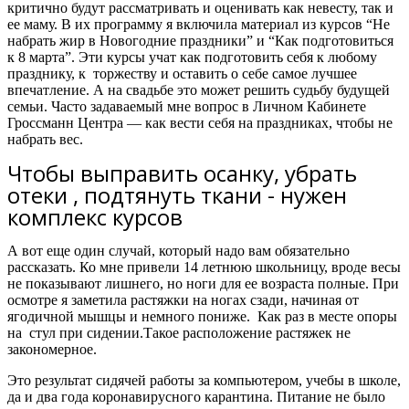
критично будут рассматривать и оценивать как невесту, так и
ее маму. В их программу я включила материал из курсов “
Не
набрать жир в Новогодние праздники” и “Как подготовиться
к 8 марта”. Эти курсы учат как подготовить себя к любому
празднику, к торжеству и оставить о себе самое лучшее
впечатление. А на свадьбе это может решить судьбу будущей
семьи. Часто задаваемый мне вопрос в Личном Кабинете
Гроссманн Центра — как вести себя на праздниках, чтобы не
набрать вес.
Чтобы выправить осанку, убрать
отеки , подтянуть ткани - нужен
комплекс курсов
А вот еще один случай, который надо вам обязательно
рассказать. Ко мне привели 14 летнюю школьницу, вроде весы
не показывают лишнего, но ноги для ее возраста полные. При
осмотре я заметила растяжки на ногах сзади, начиная от
ягодичной мышцы и немного пониже. Как раз в месте опоры
на стул при сидении.Такое расположение растяжек не
закономерное.
Это результат сидячей работы за компьютером, учебы в школе,
да и два года коронавирусного карантина. Питание не было