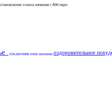
становление голоса начиная с 800 евро.
ье​
оздоровительное похуд
курс похудения
курсы
липолитика