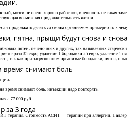
тадии.
истый, мозги не очень хорошо работают, внешность не такая зам
тствующая возможная продолжительность жизни.
если продолжать делать со своим организмом примерно то к че
ки, пятна, прыщи будут снова и снова
бковых пятен, печеночных и других, так называемых старческих
ем врача 35 евро, удаление 1 бородавки 25 евро, удаление 1 пят
ять, так как при загрязненном организме бородавки, пятна, пры
а время снимают боль
кции.
 на время снимают боль, инъекции надо повторять.
ая с 77 000 руб.
р за 3 года
-терапия. Стоимость АСИТ — терапии при аллергии, 1 аллерген 