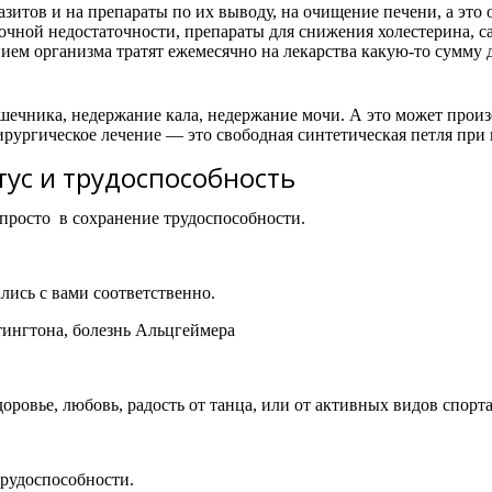
зитов и на препараты по их выводу, на очищение печени, а это 
очной недостаточности, препараты для снижения холестерина, с
ием организма тратят ежемесячно на лекарства какую-то сумму д
шечника, недержание кала, недержание мочи. А это может произ
хирургическое лечение — это свободная синтетическая петля пр
тус и трудоспособность
 просто в сохранение трудоспособности.
лись с вами соответственно.
тингтона, болезнь Альцгеймера
оровье, любовь, радость от танца, или от активных видов спорта
трудоспособности.