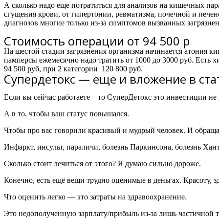
А сколько надо еще потратиться для анализов на кишечных пара
сгущения крови, от гипертонии, ревматизма, почечной и печен
диагнозов многие только из-за симптомов вызванных загрязнен
Стоимость операции от 94 500 р
На шестой стадии загрязнения организма начинается атония ки
памперсы ежемесячно надо тратить от 1000 до 3000 руб. Есть 
94 500 руб, при 2 категории 120 800 руб.
Супердетокс — еще и вложение в ста
Если вы сейчас работаете – то СуперДетокс это инвестиции не
А в то, чтобы ваш статус повышался.
Чтобы про вас говорили красивый и мудрый человек. И обраща
Инфаркт, инсульт, параличи, болезнь Паркинсона, болезнь Хан
Сколько стоит лечиться от этого? Я думаю сильно дороже.
Конечно, есть ещё вещи трудно оценимые в деньгах. Красоту, зд
Что оценить легко — это затраты на здравоохранение.
Это недополученную зарплату/прибыль из-за лишь частичной 