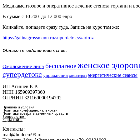
Медикаментозное и оперативное лечение стеноза гортани и вос
В сумме с 10 200 до 12 000 евро
Кликайте, попадете сразу туда, Запись на курс там же:
https://galinagrossmann.ru/superdetoks/#artroz
Облако тегов/ключевых слов:
женское здоров
бесплатное
Омоложение лица
супердетокс
энергетические сеансы
упражнения
холестерин
ИП Агишев Р. Р.
ИНН 165909397360
ОГРНИП 321169000194792
Правила и условия
Политика конфиденциальности
Политика возврата денежных средств
Вопрос ответ
Карта сайта
Контакты:
mail@hudeem99.ru