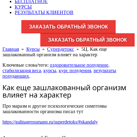
БЕСПЛАТНОЕ
КУРСЫ
РЕЗУЛЬТАТЫ КЛИЕНТОВ
ЗАКАЗАТЬ ОБРАТНЫЙ ЗВОНОК
ЗАКАЗАТЬ ОБРАТНЫЙ ЗВОНОК
Главная
»
Курсы
»
Супердетокс
»
5Ц. Как еще
зашлакованный организм влияет на характер
Ключевые слова/теги:
оздоровительное похудение
,
стабилизация веса
,
курсы
,
курс похудения
,
результаты
похудающих
.
Как еще зашлакованный организм
влияет на характер
Про маразм и другие психологические симптомы
зашлакованности организма писал тут
https://galinagrossmann.ru/superdetoks/#skandaly