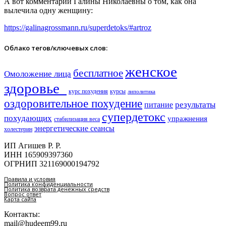
А вот комментарий Галины Николаевны о том, как она
вылечила одну женщину:
https://galinagrossmann.ru/superdetoks/#artroz
Облако тегов/ключевых слов:
женское
бесплатное
Омоложение лица
здоровье​
курс похудения
курсы
липолитика
оздоровительное похудение
результаты
питание
супердетокс
похудающих
упражнения
стабилизация веса
энергетические сеансы
холестерин
ИП Агишев Р. Р.
ИНН 165909397360
ОГРНИП 321169000194792
Правила и условия
Политика конфиденциальности
Политика возврата денежных средств
Вопрос ответ
Карта сайта
Контакты:
mail@hudeem99.ru