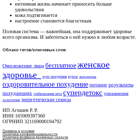
интимная жизнь начинает приносить больше
удовольствия
кожа подтягивается
настроение становится благостным
Половая система — важнейшая, она поддерживает здоровье
всего организма. И заботиться о ней нужно в любом возрасте.
Облако тегов/ключевых слов:
женское
бесплатное
Омоложение лица
здоровье​
курс похудения
курсы
липолитика
оздоровительное похудение
результаты
питание
супердетокс
похудающих
упражнения
стабилизация веса
энергетические сеансы
холестерин
ИП Агишев Р. Р.
ИНН 165909397360
ОГРНИП 321169000194792
Правила и условия
Политика конфиденциальности
Политика возврата денежных средств