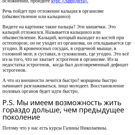
осложнений, пройдите
курс «Афродита».
Речь пойдет про отложение кальция в организме
(обызвествление или кальциноз)
Видите на картинке такие пальцы? Эти шишечки. Это
кальций отложился. Называется кальциноз или
обызвествление. Кальций, который выходит из костей при
остеопорозе, он не уходит из организма, он откладывается где
угодно. В кровеносных сосудах, в сердечной мышце, в
головной мозг, в суставах, в сухожилиях, где угодно. Это всё
из-за того, что не хватает эстрогенов в организме. Из-за
недостатка эстрогенов, когда был долговременный дефицит
эстрогенов.
А что из внешности лечится быстро? морщины быстро
начинают разглаживаться, лицо молодеет. Восстановление
половых органов будет идти быстро.
P.S. Мы имеем возможность жить
гораздо дольше, чем предыдущее
поколение
Потому что у нас есть курсы Галины Николаевны.