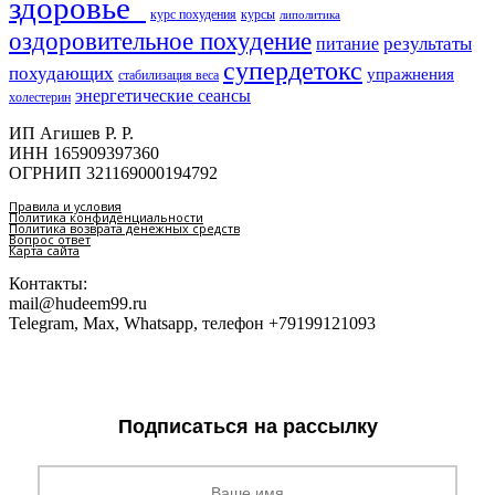
здоровье​
курс похудения
курсы
липолитика
оздоровительное похудение
результаты
питание
супердетокс
похудающих
упражнения
стабилизация веса
энергетические сеансы
холестерин
ИП Агишев Р. Р.
ИНН 165909397360
ОГРНИП 321169000194792
Правила и условия
Политика конфиденциальности
Политика возврата денежных средств
Вопрос ответ
Карта сайта
Контакты:
mail@hudeem99.ru
Telegram, Max, Whatsapp, телефон +79199121093
Подписаться на рассылку